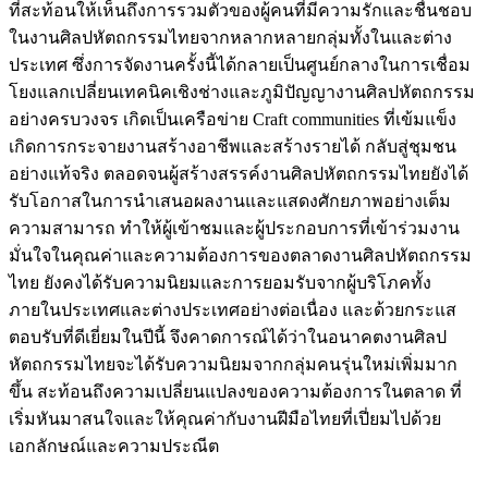
ที่สะท้อนให้เห็นถึงการรวมตัวของผู้คนที่มีความรักและชื่นชอบ
ในงาน
ศิลป
หัตถกรรมไทยจากหลากหลายกลุ่มทั้งในและต่าง
ประเทศ ซึ่งการจัดงานครั้งนี้ได้กลายเป็นศูนย์กลางในการเชื่อม
โยง
แลกเปลี่ยนเทคนิคเชิงช่างและภูมิปัญญา
งาน
ศิลป
หัตถกรรม
อย่างครบวงจร
เกิดเป็น
เครือข่าย
Craft communities
ที่
เข้มแข็ง
เกิดการ
กระจายงาน
สร้างอาชีพ
และ
สร้าง
รายได้
กลับ
สู่ชุมชน
อย่างแท้จริง
ตลอดจน
ผู้
สร้างสรรค์งาน
ศิลป
หัตถกรรมไทย
ยัง
ได้
รับโอกาสในการนำเสนอผลงานและแสดงศักยภาพอย่างเต็ม
ความสามารถ ทำให้ผู้เข้าชมและผู้ประกอบการที่เข้าร่วมงาน
มั่นใจในคุณค่าและความต้องการของ
ตลาด
งาน
ศิลป
หัตถกรรม
ไทย ยังคงได้รับความนิยมและการยอมรับจากผู้บริโภค
ทั้ง
ภายในประเทศและต่างประเทศอย่างต่อเนื่อง
และ
ด้วยกระแส
ตอบรับที่ดีเยี่ยมในปีนี้ จึงคาดการณ์ได้ว่า
ในอนาคตงาน
ศิลป
หัตถกรรมไทยจะได้รับความนิยมจากกลุ่มคนรุ่นใหม่เพิ่มมาก
ขึ้น สะท้อนถึงความเปลี่ยนแปลงของความต้องการในตลาด ที่
เริ่มหันมาสนใจและให้คุณค่ากับงานฝีมือไทยที่เปี่ยมไปด้วย
เอกลักษณ์และความประณีต