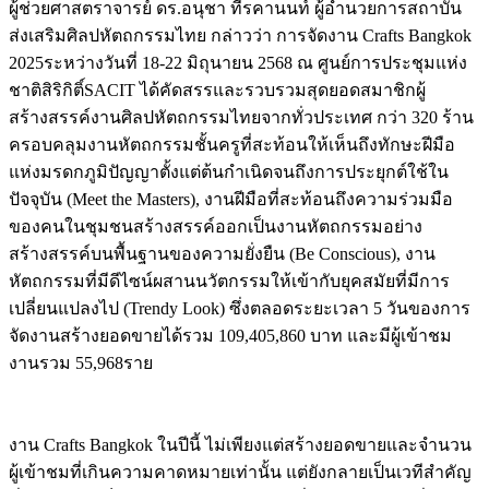
ผู้ช่วยศาสตราจารย์ ดร.อนุชา ทีรคานนท์ ผู้อำนวยการ
สถาบัน
ส่งเสริม
ศิลป
หัตถกรรมไทย
กล่าวว่า
การจัดงาน
Crafts Bangkok
2025
ระหว่างวันที่
18-22
มิถุนายน
2568
ณ ศูนย์การประชุมแห่ง
ชาติสิริกิติ์
SACIT
ได้คัดสรรและรวบรวมสุดยอด
สมาชิก
ผู้
สร้างสรรค์งาน
ศิลป
หัตถกรรมไทยจากทั่วประเทศ กว่า
320
ร้าน
ครอบคลุม
งาน
หัตถกรรม
ชั้นครู
ที่
สะท้อนให้เห็นถึงทักษะฝีมือ
แห่งมรดกภูมิปัญญาตั้งแต่ต้นกำเนิดจนถึงการประยุกต์ใช้ใน
ปัจจุบัน
(
Meet the Masters
)
,
งานฝีมือที่สะท้อน
ถึงความร่วมมือ
ของคนในชุมชนสร้างสรรค์ออกเป็นงานหัตถกรรมอย่าง
สร้างสรรค์บนพื้นฐานของ
ความยั่งยืน
(Be Conscious)
,
งาน
หัตถกรรมที่มีดีไซน์ผสานนวัตกรรมให้เข้ากับยุคสมัยที่มีการ
เปลี่ยนแปลงไป (
Trendy Look
)
ซึ่ง
ตลอดระยะเวลา 5 วัน
ของ
การ
จัดงาน
สร้างยอดขายได้
รวม
109
,
405
,
860
บาท
และ
มีผู้เข้าชม
งาน
รวม
5
5
,
968
ราย
งาน
Crafts Bangkok
ในปีนี้
ไม่เพียงแต่สร้างยอดขายและจำนวน
ผู้เข้าชมที่เกินความคาดหมายเท่านั้น แต่ยังกลายเป็นเวทีสำคัญ