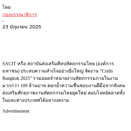
โดย
กองบรรณาธิการ
-
23 มิถุนายน 2025
SACIT
หรือ สถาบันส่งเสริมศิลปหัตถกรรมไทย (องค์การ
มหาชน)
ประสบความสำเร็จอย่างยิ่งใหญ่
จัดงาน
“
Crafts
Bangkok
2025”
รวม
ยอดจำหน่าย
งานหัตถกรรม
ภายในงาน
มาก
กว่า
109
ล้านบาท ตอกย้ำความ
ชื่นชอบงานฝีมือจากสังคม
ส่งเสริม
ศักยภาพงานหัตถกรรมไทยยุคใหม่
ตอบ
โจทย์ตลาด
ทั้ง
ในและต่างประเทศได้อย่างงดงาม
Advertisement