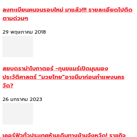
ลงทะเบียนคนจนรอบใหม่ มาแล้ว!!! รายละเอียดไปติด
ตามด่วนๆ
29 พฤษภาคม 2018
สยบดราม่าโบกาตอร์ -กุนขแมร์เปิดมุมมอง
ประวัติศาสตร์ “มวยไทย”อาจมีมาก่อนกำแพงนคร
วัด?
26 มกราคม 2023
เคอร์ฟิวทั่วประเทศห้ามเดินทางข้ามจังหวัด! ราชกิจ