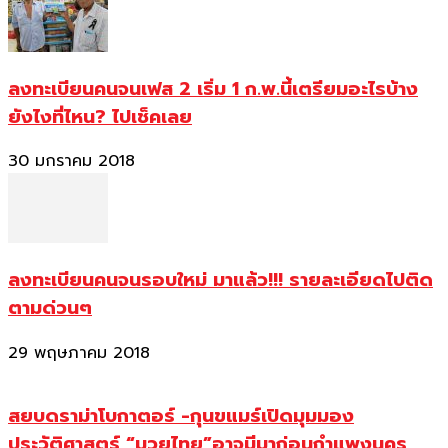
ลงทะเบียนคนจนเฟส 2 เริ่ม 1 ก.พ.นี้เตรียมอะไรบ้าง
ยังไงที่ไหน? ไปเช็คเลย
30 มกราคม 2018
ลงทะเบียนคนจนรอบใหม่ มาแล้ว!!! รายละเอียดไปติด
ตามด่วนๆ
29 พฤษภาคม 2018
สยบดราม่าโบกาตอร์ -กุนขแมร์เปิดมุมมอง
ประวัติศาสตร์ “มวยไทย”อาจมีมาก่อนกำแพงนคร