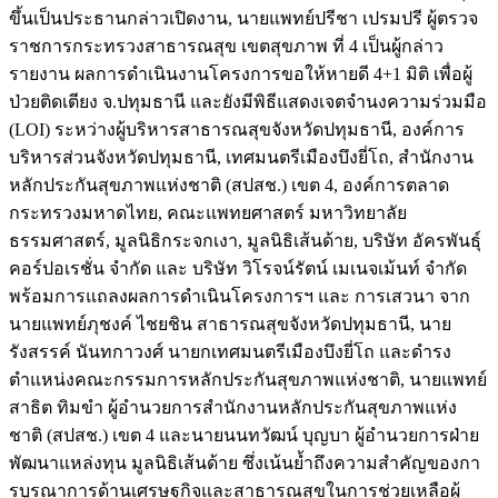
ขึ้นเป็นประธานกล่าวเปิดงาน, นายแพทย์ปรีชา เปรมปรี ผู้ตรวจ
ราชการกระทรวงสาธารณสุข เขตสุขภาพ ที่ 4 เป็นผู้กล่าว
รายงาน ผลการดำเนินงานโครงการขอให้หายดี 4+1 มิติ เพื่อผู้
ป่วยติดเตียง จ.ปทุมธานี และยังมีพิธีแสดงเจตจำนงความร่วมมือ
(LOI) ระหว่างผู้บริหารสาธารณสุขจังหวัดปทุมธานี, องค์การ
บริหารส่วนจังหวัดปทุมธานี, เทศมนตรีเมืองบึงยี่โถ, สำนักงาน
หลักประกันสุขภาพแห่งชาติ (สปสช.) เขต 4, องค์การตลาด
กระทรวงมหาดไทย, คณะแพทยศาสตร์ มหาวิทยาลัย
ธรรมศาสตร์, มูลนิธิกระจกเงา, มูลนิธิเส้นด้าย, บริษัท อัครพันธุ์
คอร์ปอเรชั่น จำกัด และ บริษัท วิโรจน์รัตน์ เมเนจเม้นท์ จำกัด
พร้อมการแถลงผลการดำเนินโครงการฯ และ การเสวนา จาก
นายแพทย์ภุชงค์ ไชยชิน สาธารณสุขจังหวัดปทุมธานี, นาย
รังสรรค์ นันทกาวงศ์ นายกเทศมนตรีเมืองบึงยี่โถ และดำรง
ตำแหน่งคณะกรรมการหลักประกันสุขภาพแห่งชาติ, นายแพทย์
สาธิต ทิมขำ ผู้อำนวยการสำนักงานหลักประกันสุขภาพแห่ง
ชาติ (สปสช.) เขต 4 และนายนนทวัฒน์ บุญบา ผู้อำนวยการฝ่าย
พัฒนาแหล่งทุน มูลนิธิเส้นด้าย ซึ่งเน้นย้ำถึงความสำคัญของกา
รบูรณาการด้านเศรษฐกิจและสาธารณสุขในการช่วยเหลือผู้