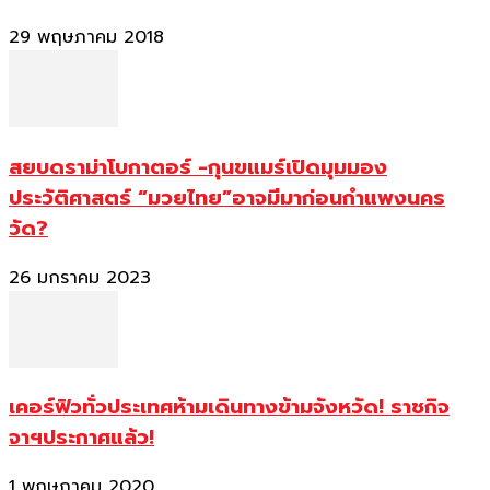
29 พฤษภาคม 2018
สยบดราม่าโบกาตอร์ -กุนขแมร์เปิดมุมมอง
ประวัติศาสตร์ “มวยไทย”อาจมีมาก่อนกำแพงนคร
วัด?
26 มกราคม 2023
เคอร์ฟิวทั่วประเทศห้ามเดินทางข้ามจังหวัด! ราชกิจ
จาฯประกาศแล้ว!
1 พฤษภาคม 2020