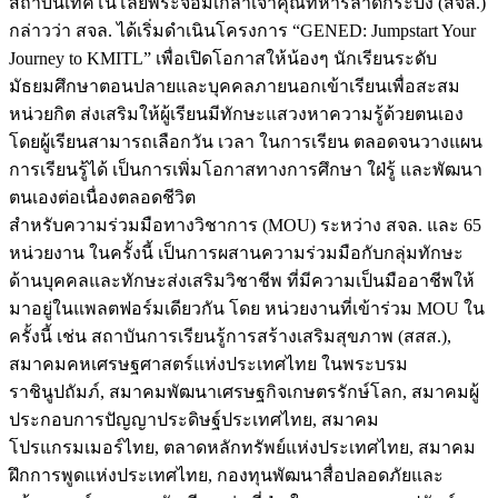
สถาบันเทคโนโลยีพระจอมเกล้าเจ้าคุณทหารลาดกระบัง (สจล.)
กล่าวว่า สจล. ได้เริ่มดำเนินโครงการ “GENED: Jumpstart Your
Journey to KMITL” เพื่อเปิดโอกาสให้น้องๆ นักเรียนระดับ
มัธยมศึกษาตอนปลายและบุคคลภายนอกเข้าเรียนเพื่อสะสม
หน่วยกิต ส่งเสริมให้ผู้เรียนมีทักษะแสวงหาความรู้ด้วยตนเอง
โดยผู้เรียนสามารถเลือกวัน เวลา ในการเรียน ตลอดจนวางแผน
การเรียนรู้ได้ เป็นการเพิ่มโอกาสทางการศึกษา ใฝ่รู้ และพัฒนา
ตนเองต่อเนื่องตลอดชีวิต
สำหรับความร่วมมือทางวิชาการ (MOU) ระหว่าง สจล. และ 65
หน่วยงาน ในครั้งนี้ เป็นการผสานความร่วมมือกับกลุ่มทักษะ
ด้านบุคคลและทักษะส่งเสริมวิชาชีพ ที่มีความเป็นมืออาชีพให้
มาอยู่ในแพลตฟอร์มเดียวกัน โดย หน่วยงานที่เข้าร่วม MOU ใน
ครั้งนี้ เช่น สถาบันการเรียนรู้การสร้างเสริมสุขภาพ (สสส.),
สมาคมคหเศรษฐศาสตร์แห่งประเทศไทย ในพระบรม
ราชินูปถัมภ์, สมาคมพัฒนาเศรษฐกิจเกษตรรักษ์โลก, สมาคมผู้
ประกอบการปัญญาประดิษฐ์ประเทศไทย, สมาคม
โปรแกรมเมอร์ไทย, ตลาดหลักทรัพย์แห่งประเทศไทย, สมาคม
ฝึกการพูดแห่งประเทศไทย, กองทุนพัฒนาสื่อปลอดภัยและ