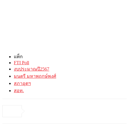
แท็ก
FTI Poll
งบประมาณปี2567
มนตรี มหาพฤกษ์พงศ์
สภาอุตฯ
สอท.