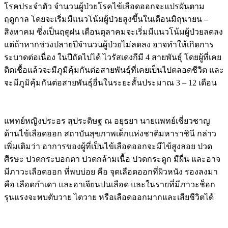
โรคประจำตัว จำนวนผู้ป่วยโรคไข้เลือดออกจะแปรผันตาม
ฤดูกาล โดยจะเริ่มมีแนวโน้มผู้ป่วยสูงขึ้นในเดือนมิถุนายน –
สิงหาคม ซึ่งเป็นฤดูฝน เดือนตุลาคมจะเริ่มมีแนวโน้มผู้ป่วยลดลง
แต่ถ้าหากช่วงปลายปีจำนวนผู้ป่วยไม่ลดลง อาจทำให้เกิดการ
ระบาดต่อเนื่อง ในปีถัดไปได้ ไวรัสเดงกีมี 4 สายพันธุ์ โดยผู้ที่เคย
ติดเชื้อแล้วจะมีภูมิคุ้มกันต่อสายพันธุ์ที่เคยเป็นไปตลอดชีวิต และ
จะมีภูมิคุ้มกันต่อสายพันธุ์อื่นในระยะสั้นประมาณ 3 – 12 เดือน
แพทย์หญิงประอร สุประดิษฐ ณ อยุธยา นายแพทย์เชี่ยวชาญ
ด้านไข้เลือดออก สถาบันสุขภาพเด็กแห่งชาติมหาราชินี กล่าว
เพิ่มเติมว่า อาการของผู้ที่เป็นไข้เลือดออกจะมีไข้สูงลอย ปวด
ศีรษะ ปวดกระบอกตา ปวดกล้ามเนื้อ ปวดกระดูก มีผื่น และอาจ
มีภาวะเลือดออก ที่พบบ่อย คือ จุดเลือดออกที่ผิวหนัง รองลงมา
คือ เลือดกำเดา และอาเจียนปนเลือด และในรายที่มีภาวะช็อก
รุนแรงจะพบตับวาย ไตวาย หรือเลือดออกมากและเสียชีวิตได้