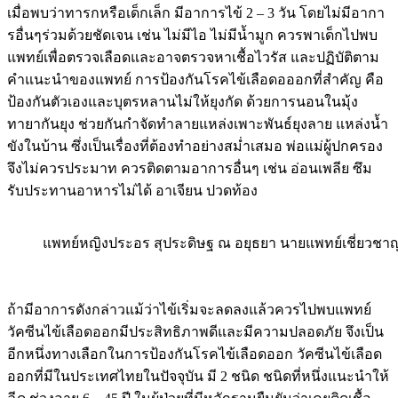
เมื่อพบว่าทารกหรือเด็กเล็ก มีอาการไข้ 2 – 3 วัน โดยไม่มีอากา
รอื่นๆร่วมด้วยชัดเจน เช่น ไม่มีไอ ไม่มีน้ำมูก ควรพาเด็กไปพบ
แพทย์เพื่อตรวจเลือดและอาจตรวจหาเชื้อไวรัส และปฏิบัติตาม
คำแนะนำของแพทย์ การป้องกันโรคไข้เลือดอออกที่สำคัญ คือ
ป้องกันตัวเองและบุตรหลานไม่ให้ยุงกัด ด้วยการนอนในมุ้ง
ทายากันยุง ช่วยกันกำจัดทำลายแหล่งเพาะพันธ์ยุงลาย แหล่งน้ำ
ขังในบ้าน ซึ่งเป็นเรื่องที่ต้องทำอย่างสม่ำเสมอ พ่อแม่ผู้ปกครอง
จึงไม่ควรประมาท ควรติดตามอาการอื่นๆ เช่น อ่อนเพลีย ซึม
รับประทานอาหารไม่ได้ อาเจียน ปวดท้อง
แพทย์หญิงประอร สุประดิษฐ ณ อยุธยา นายแพทย์เชี่ยวชาญ
ถ้ามีอาการดังกล่าวแม้ว่าไข้เริ่มจะลดลงแล้วควรไปพบแพทย์
วัคซีนไข้เลือดออกมีประสิทธิภาพดีและมีความปลอดภัย จึงเป็น
อีกหนึ่งทางเลือกในการป้องกันโรคไข้เลือดออก วัคซีนไข้เลือด
ออกที่มีในประเทศไทยในปัจจุบัน มี 2 ชนิด ชนิดที่หนึ่งแนะนำให้