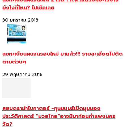
ยังไงที่ไหน? ไปเช็คเลย
30 มกราคม 2018
ลงทะเบียนคนจนรอบใหม่ มาแล้ว!!! รายละเอียดไปติด
ตามด่วนๆ
29 พฤษภาคม 2018
สยบดราม่าโบกาตอร์ -กุนขแมร์เปิดมุมมอง
ประวัติศาสตร์ “มวยไทย”อาจมีมาก่อนกำแพงนคร
วัด?