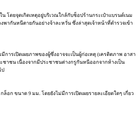
ยใน โดยจุดเกิดเหตุอยู่บริเวณใกล้กับช็อปร้านกระเป๋าแบรนด์เนม
างพากันหนีตายกันอย่างจ้าละหวั่น ซึ่งล่าสุดเจ้าหน้าที่ตำรวจเข้า
ร้อมมีการเปิดเผยภาพของผู้ซึ่งอาจจะเป็นผู้ก่อเหตุ (เครดิตภาพ อาสา
ประชาชน เนื่องจากมีประชาชนต่างกรูกันหนีออกจากห้างเป็น
ไป
อ กล็อก ขนาด 9 มม. โดยยังไม่มีการเปิดเผยรายละเอียดใดๆ เกี่ยว