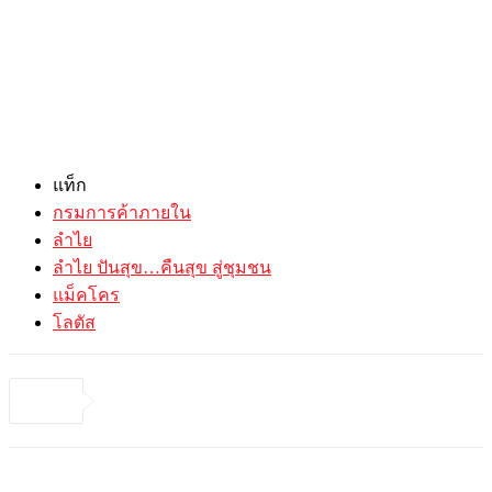
แท็ก
กรมการค้าภายใน
ลำไย
ลำไย ปันสุข…คืนสุข สู่ชุมชน
แม็คโคร
โลตัส