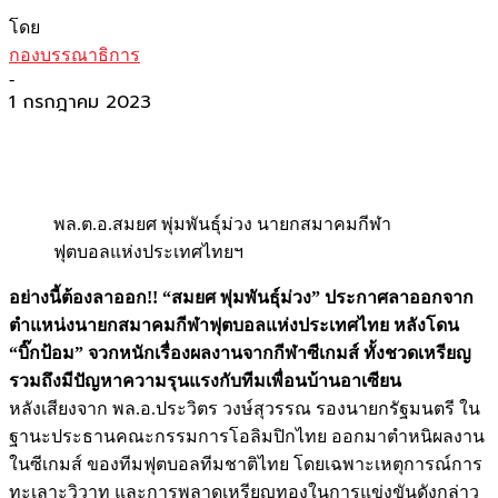
โดย
กองบรรณาธิการ
-
1 กรกฎาคม 2023
พล.ต.อ.สมยศ พุ่มพันธุ์ม่วง นายกสมาคมกีฬา
ฟุตบอลแห่งประเทศไทยฯ
อย่างนี้ต้องลาออก!! “สมยศ พุ่มพันธุ์ม่วง” ประกาศลาออกจาก
ตำแหน่งนายกสมาคมกีฬาฟุตบอลแห่งประเทศไทย หลังโดน
“บิ๊กป้อม” จวกหนักเรื่องผลงานจากกีฬาซีเกมส์ ทั้งชวดเหรียญ
รวมถึงมีปัญหาความรุนแรงกับทีมเพื่อนบ้านอาเซียน
หลังเสียงจาก พล.อ.ประวิตร วงษ์สุวรรณ รองนายกรัฐมนตรี ใน
ฐานะประธานคณะกรรมการโอลิมปิกไทย ออกมาตำหนิผลงาน
ในซีเกมส์ ของทีมฟุตบอลทีมชาติไทย โดยเฉพาะเหตุการณ์การ
ทะเลาะวิวาท และการพลาดเหรียญทองในการแข่งขันดังกล่าว