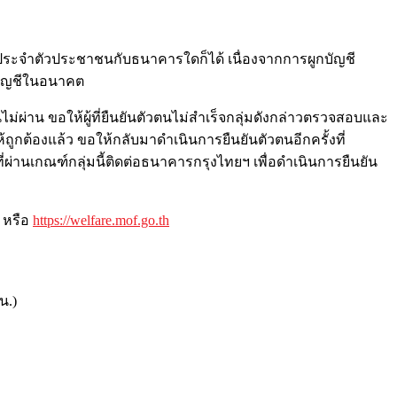
ประจำตัวประชาชนกั
บธนาคารใดก็ได้ เนื่องจากการผูกบัญชี
บัญชีในอนาคต
่าน ขอให้ผู้ที่ยืนยันตัวตนไม่สำเร็
จกลุ่มดังกล่าวตรวจสอบและ
ถูกต้องแล้
ว ขอให้กลับมาดำเนินการยืนยันตั
วตนอีกครั้งที่
่ผ่านเกณฑ์กลุ่มนี้
ติดต่อธนาคารกรุงไทยฯ เพื่อดำเนินการยืนยัน
หรือ
https://welfare.mof.go.th
น.)