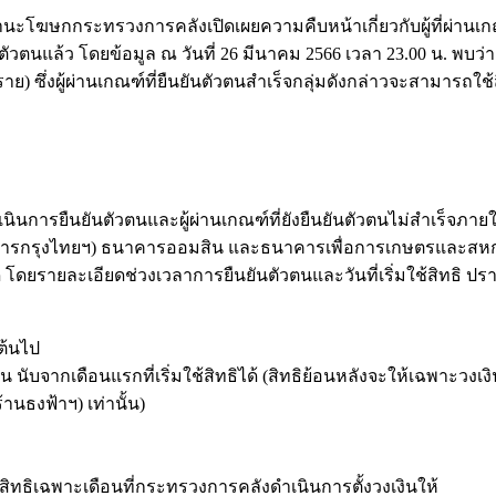
านะโฆษกกระทรวงการคลังเปิ
ดเผยความคืบหน้าเกี่ยวกับผู้ที่
ผ่านเก
ัวตนแล้ว โดยข้อมูล ณ วันที่ 26 มีนาคม 2566 เวลา 23.00 น. พบว่า มี
 ซึ่งผู้ผ่านเกณฑ์ที่ยืนยันตั
วตนสำเร็จกลุ่มดังกล่
าวจะสามารถใช้ส
นิ
นการยืนยันตัวตนและผู้ผ่านเกณฑ์
ที่ยังยืนยันตัวตนไม่สำเร็
จภายใน
ารกรุงไทยฯ) ธนาคารออมสิน และธนาคารเพื่
อการเกษตรและสหก
โดยรายละเอียดช่วงเวลาการยืนยั
นตัวตนและวันที่เริ่มใช้สิทธิ 
นต้นไป
ือน นับจากเดือนแรกที่เริ่มใช้สิทธิ
ได้ (สิทธิย้อนหลังจะให้เฉพาะวงเงิ
นธงฟ้าฯ) เท่านั้น)
บสิทธิเฉพาะเดือนที่
กระทรวงการคลังดำเนินการตั้
งวงเงินให้