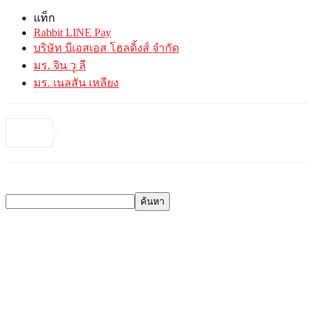
แท็ก
Rabbit LINE Pay
บริษัท บีเอสเอส โฮลดิ้งส์ จำกัด
มร. จิน วู ลี
มร. เนลสัน เหลียง