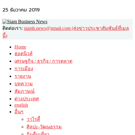
25 ธันวาคม 2019
ติดต่อเรา:
siamb.news@gmail.com (ส่งข่าวประชาสัมพันธ์ที่เมล
นี้)
Home
ฮอตนิวส์
เศรษฐกิจ / ธุรกิจ / การตลาด
การเมือง
รายงาน
บทความ
สัมภาษณ์
ต่างประเทศ
english
อื่นๆ
วาไรตี้
ศิลปะ-วัฒนธรรม
กินดื่มเที่ยว