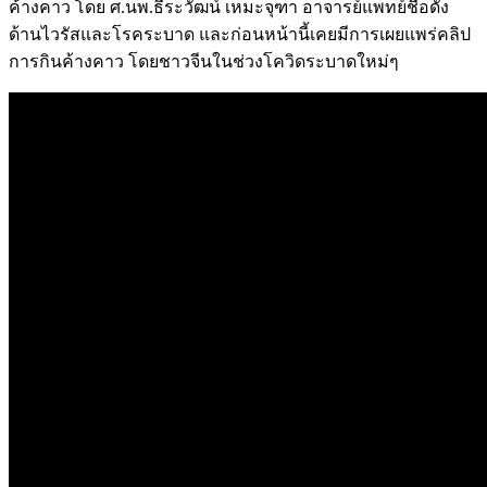
ค้างคาว โดย ศ.นพ.ธีระวัฒน์ เหมะจุฑา อาจารย์แพทย์ชื่อดัง
ด้านไวรัสและโรคระบาด และก่อนหน้านี้เคยมีการเผยแพร่คลิป
การกินค้างคาว โดยชาวจีนในช่วงโควิดระบาดใหม่ๆ