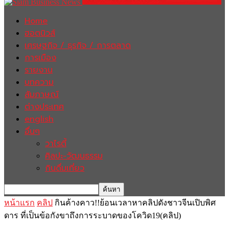
Home
ฮอตนิวส์
เศรษฐกิจ / ธุรกิจ / การตลาด
การเมือง
รายงาน
บทความ
สัมภาษณ์
ต่างประเทศ
english
อื่นๆ
วาไรตี้
ศิลปะ-วัฒนธรรม
กินดื่มเที่ยว
หน้าแรก
คลิป
กินค้างคาว!!ย้อนเวลาหาคลิปดังชาวจีนเปิบพิศ
ดาร ที่เป็นข้อกังขาถึงการระบาดของโควิด19(คลิป)