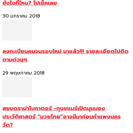
ยังไงที่ไหน? ไปเช็คเลย
30 มกราคม 2018
ลงทะเบียนคนจนรอบใหม่ มาแล้ว!!! รายละเอียดไปติด
ตามด่วนๆ
29 พฤษภาคม 2018
สยบดราม่าโบกาตอร์ -กุนขแมร์เปิดมุมมอง
ประวัติศาสตร์ “มวยไทย”อาจมีมาก่อนกำแพงนคร
วัด?