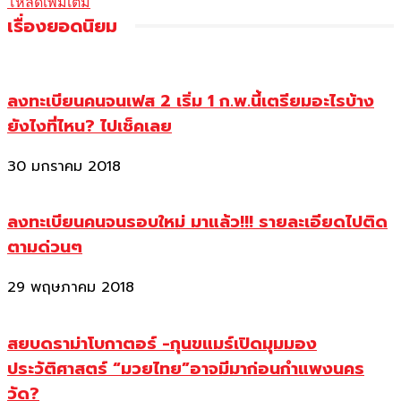
โหลดเพิ่มเติม
เรื่องยอดนิยม
ลงทะเบียนคนจนเฟส 2 เริ่ม 1 ก.พ.นี้เตรียมอะไรบ้าง
ยังไงที่ไหน? ไปเช็คเลย
30 มกราคม 2018
ลงทะเบียนคนจนรอบใหม่ มาแล้ว!!! รายละเอียดไปติด
ตามด่วนๆ
29 พฤษภาคม 2018
สยบดราม่าโบกาตอร์ -กุนขแมร์เปิดมุมมอง
ประวัติศาสตร์ “มวยไทย”อาจมีมาก่อนกำแพงนคร
วัด?