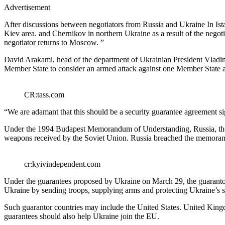
Advertisement
After discussions between negotiators from Russia and Ukraine In Istan
Kiev area. and Chernikov in northern Ukraine as a result of the negoti
negotiator returns to Moscow. ”
David Arakami, head of the department of Ukrainian President Vladim
Member State to consider an armed attack against one Member State as
CR:tass.com
“We are adamant that this should be a security guarantee agreement s
Under the 1994 Budapest Memorandum of Understanding, Russia, the Un
weapons received by the Soviet Union. Russia breached the memorand
cr:kyivindependent.com
Under the guarantees proposed by Ukraine on March 29, the guarantor co
Ukraine by sending troops, supplying arms and protecting Ukraine’s s
Such guarantor countries may include the United States. United Kingdo
guarantees should also help Ukraine join the EU.