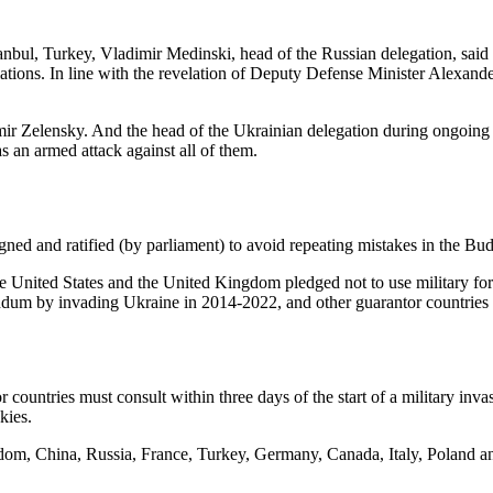
bul, Turkey, Vladimir Medinski, head of the Russian delegation, said th
ations. In line with the revelation of Deputy Defense Minister Alexander
ir Zelensky. And the head of the Ukrainian delegation during ongoing 
 an armed attack against all of them.
igned and ratified (by parliament) to avoid repeating mistakes in the
ited States and the United Kingdom pledged not to use military force
um by invading Ukraine in 2014-2022, and other guarantor countries fa
untries must consult within three days of the start of a military invas
kies.
m, China, Russia, France, Turkey, Germany, Canada, Italy, Poland and I