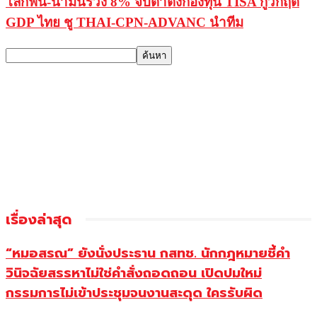
โลกฟื้น-น้ำมันร่วง 8% จับตาตั้งกองทุน TISA กู้วิกฤต
GDP ไทย ชู THAI-CPN-ADVANC นำทีม
เรื่องล่าสุด
“หมอสรณ” ยังนั่งประธาน กสทช. นักกฎหมายชี้คำ
วินิจฉัยสรรหาไม่ใช่คำสั่งถอดถอน เปิดปมใหม่
กรรมการไม่เข้าประชุมจนงานสะดุด ใครรับผิด