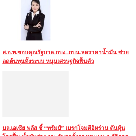
ส.อ.ท.ขอบคุณรัฐบาล-กบง.-กบน.ลดราคาน้ำมัน ช่วย
ลดต้นทุนทั้งระบบ หนุนเศรษฐกิจฟื้นตัว
บล.เอเซีย พลัส ชี้ “ทรัมป์” เบรกโจมตีอิหร่าน ดันหุ้น