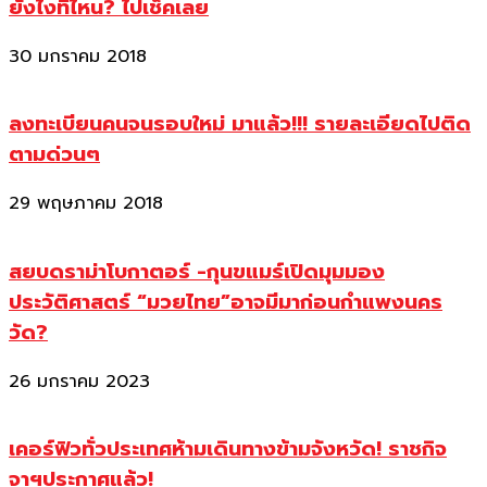
ยังไงที่ไหน? ไปเช็คเลย
30 มกราคม 2018
ลงทะเบียนคนจนรอบใหม่ มาแล้ว!!! รายละเอียดไปติด
ตามด่วนๆ
29 พฤษภาคม 2018
สยบดราม่าโบกาตอร์ -กุนขแมร์เปิดมุมมอง
ประวัติศาสตร์ “มวยไทย”อาจมีมาก่อนกำแพงนคร
วัด?
26 มกราคม 2023
เคอร์ฟิวทั่วประเทศห้ามเดินทางข้ามจังหวัด! ราชกิจ
จาฯประกาศแล้ว!