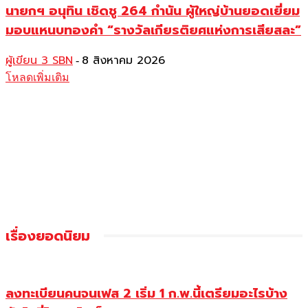
นายกฯ อนุทิน เชิดชู 264 กำนัน ผู้ใหญ่บ้านยอดเยี่ยม
มอบแหนบทองคำ “รางวัลเกียรติยศแห่งการเสียสละ”
ผู้เขียน 3 SBN
8 สิงหาคม 2026
-
โหลดเพิ่มเติม
เรื่องยอดนิยม
ลงทะเบียนคนจนเฟส 2 เริ่ม 1 ก.พ.นี้เตรียมอะไรบ้าง