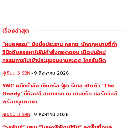
เรื่องล่าสุด
“หมอสรณ” ยังนั่งประธาน กสทช. นักกฎหมายชี้คำ
วินิจฉัยสรรหาไม่ใช่คำสั่งถอดถอน เปิดปมใหม่
กรรมการไม่เข้าประชุมจนงานสะดุด ใครรับผิด
ผู้เขียน 3 SBN
9 สิงหาคม 2026
-
SWC ผนึกกำลัง เซ็นทรัล ฟู้ด รีเทล เปิดตัว ‘The
Goody’ ที่ท็อปส์ สาขาแรก ณ เซ็นทรัล นอร์ทวิลล์
พร้อมรุกตลาด...
ผู้เขียน 3 SBN
9 สิงหาคม 2026
-
“จุลพันธ์” มอบ “โฆษกพิพัฒน์ชัย” ลงพื้นที่อุบล