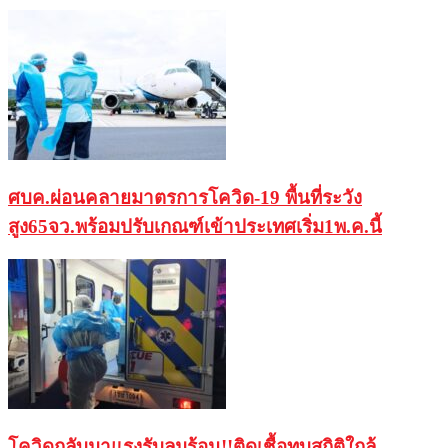
ศบค.ผ่อนคลายมาตรการโควิด-19 พื้นที่ระวัง
สูง65จว.พร้อมปรับเกณฑ์เข้าประเทศเริ่ม1พ.ค.นี้
โควิดกลับมาแรงรับลมร้อน!!ติดเชื้อทุบสถิติใกล้