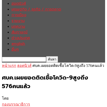
ฮอตนิวส์
เศรษฐกิจ / ธุรกิจ / การตลาด
การเมือง
รายงาน
บทความ
สัมภาษณ์
ต่างประเทศ
english
อื่นๆ
หน้าแรก
ฮอตนิวส์
ศบค.เผยยอดติดเชื้อโควิด-9สูงถึง 576คนแล้ว
ศบค.เผยยอดติดเชื้อโควิด-9สูงถึง
576คนแล้ว
โดย
กองบรรณาธิการ