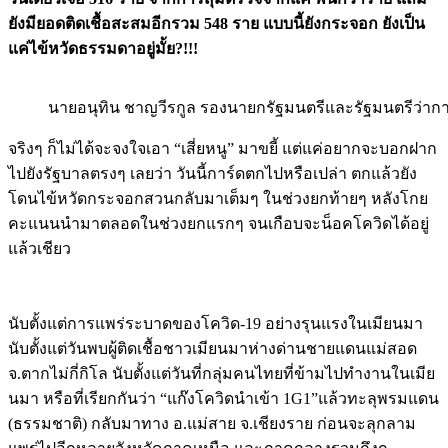
ยังมียอดติดเชื้อสะสมอีก
รวม
548 ราย แบบนี้ยังกระจอก ยังเป็น
แค่ไข้หวัดธรรมดาอยู่มั้ย?!!!
นายอนุทิน ชาญวีรกูล รองนายกรัฐมนตรีและรัฐมนตรีว่
จริงๆ ก็ไม่ได้จะจงใจเอา “เสี่ยหนู” มาขยี้ แต่แค่อยากจะบอกฝาก
ไปยังรัฐบาลตรงๆ เลยว่า วันนี้การ์ดตกไปหรือเปล่า ตกแล้วยัง
โดนไข้หวัดกระจอกสวนกลับมาเต็มๆ ในช่วงยกท้ายๆ หลังโกย
คะแนนนำมาตลอดในช่วงยกแรกๆ จนเกือบจะน็อคโควิดได้อยู่
แล้วเชียว
นับตั้งแต่การแพร่ระบาดของโควิด-19 อย่างรุนแรงในเมียนมา
นับตั้งแต่วันพบผู้ติดเชื้อชาวเมียนมาห่างด่านชายแดนแม่สอด
จ.ตากไม่กี่กิโล นับตั้งแต่วันที่กลุ่มคนไทยที่ข้ามไปทำงานในเมีย
นมา หรือที่เรียกกันว่า “แก๊งโควิดนำเข้า 1G1”แล้วทะลุพรมแดน
(ธรรมชาติ) กลับมาทาง อ.แม่สาย จ.เชียงราย ก่อนจะลุกลาม