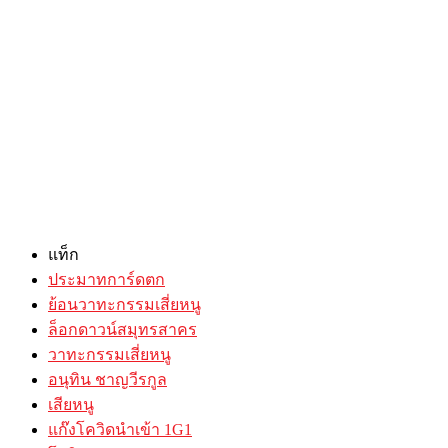
แท็ก
ประมาทการ์ดตก
ย้อนวาทะกรรมเสี่ยหนู
ล็อกดาวน์สมุทรสาคร
วาทะกรรมเสี่ยหนู
อนุทิน ชาญวีรกูล
เสียหนู
แก๊งโควิดนำเข้า 1G1