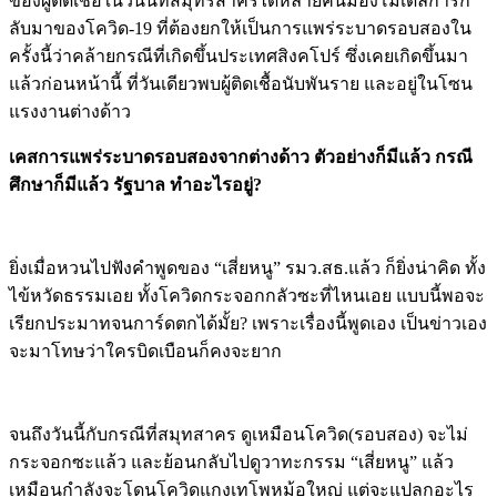
ของผู้ติดเชื้อในวันนี้ที่สมุทรสาครได้หลายคนมองโมเดลการก
ลับมาของโควิด-19 ที่ต้องยกให้เป็นการแพร่ระบาดรอบสองใน
ครั้งนี้ว่าคล้ายกรณีที่เกิดขึ้นประเทศสิงคโปร์ ซึ่งเคยเกิดขึ้นมา
แล้วก่อนหน้านี้ ที่วันเดียวพบผู้ติดเชื้อนับพันราย และอยู่ในโซน
แรงงานต่างด้าว
เคสการแพร่ระบาดรอบสองจากต่างด้าว ตัวอย่างก็มีแล้ว กรณี
ศึกษาก็มีแล้ว รัฐบาล ทำอะไรอยู่?
ยิ่งเมื่อหวนไปฟังคำพูดของ “เสี่ยหนู” รมว.สธ.แล้ว ก็ยิ่งน่าคิด ทั้ง
ไข้หวัดธรรมเอย ทั้งโควิดกระจอกกลัวซะที่ไหนเอย แบบนี้พอจะ
เรียกประมาทจนการ์ดตกได้มั้ย? เพราะเรื่องนี้พูดเอง เป็นข่าวเอง
จะมาโทษว่าใครบิดเบือนก็คงจะยาก
จนถึงวันนี้กับกรณีที่สมุทสาคร ดูเหมือนโควิด(รอบสอง) จะไม่
กระจอกซะแล้ว และย้อนกลับไปดูวาทะกรรม “เสี่ยหนู” แล้ว
เหมือนกำลังจะโดนโควิดแกงเทโพหม้อใหญ่ แต่จะแปลกอะไร