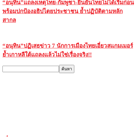
“อนุทิน”แถลงเหตุไทย-กัมพูชา-ยืนยันไทยไม่ได้เริ่มก่อน
พร้อมปกป้องอธิปไตยประชาชน ย้ำปฏิบัติตามหลัก
สากล
“อนุทิน”ปฏิเสธข่าว 7 นักการเมืองไทยเอี่ยวสแกมเมอร์
ย้ำเกาหลีใต้แถลงแล้วไม่ใช่เรื่องจริง!!