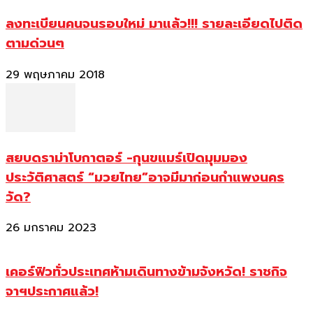
ลงทะเบียนคนจนรอบใหม่ มาแล้ว!!! รายละเอียดไปติด
ตามด่วนๆ
29 พฤษภาคม 2018
สยบดราม่าโบกาตอร์ -กุนขแมร์เปิดมุมมอง
ประวัติศาสตร์ “มวยไทย”อาจมีมาก่อนกำแพงนคร
วัด?
26 มกราคม 2023
เคอร์ฟิวทั่วประเทศห้ามเดินทางข้ามจังหวัด! ราชกิจ
จาฯประกาศแล้ว!