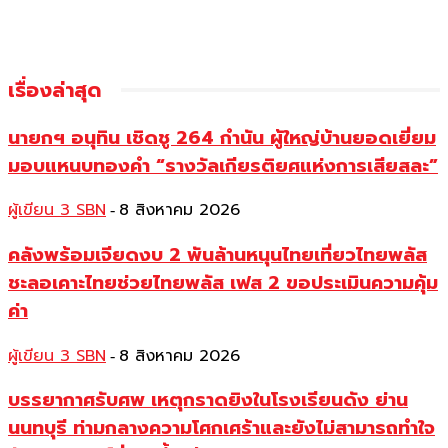
เรื่องล่าสุด
นายกฯ อนุทิน เชิดชู 264 กำนัน ผู้ใหญ่บ้านยอดเยี่ยม
มอบแหนบทองคำ “รางวัลเกียรติยศแห่งการเสียสละ”
ผู้เขียน 3 SBN
8 สิงหาคม 2026
-
คลังพร้อมเจียดงบ 2 พันล้านหนุนไทยเที่ยวไทยพลัส
ชะลอเคาะไทยช่วยไทยพลัส เฟส 2 ขอประเมินความคุ้ม
ค่า
ผู้เขียน 3 SBN
8 สิงหาคม 2026
-
บรรยากาศรับศพ เหตุกราดยิงในโรงเรียนดัง ย่าน
นนทบุรี ท่ามกลางความโศกเศร้าและยังไม่สามารถทำใจ