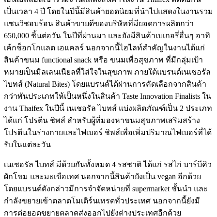
เป็นเวลา 4 ปี โดยในปีนี้มีสินค้ายอดนิยมที่นำไปแสดงในงานรวม
แซนวิชอบร้อน สินค้าขายดีของบริษัทที่มียอดการผลิตกว่า
650,000 ชิ้นต่อวัน ในปีที่ผ่านมา และยังมีสินค้าเบเกอรี่อื่นๆ อาทิ
เค้กช็อกโกแลต เอแคลร์ นอกจากนี้ไฮไลท์สำคัญในงานได้แก่
สินค้าขนม functional snack หรือ ขนมเพื่อสุขภาพ ที่มีกลุ่มเป้า
หมายเป็นมิลเลนเนียลที่ใส่ใจในสุขภาพ ภายใต้แบรนด์เนเชอรัล
ไบทส์ (Natural Bites) โดยแบรนด์ได้ผ่านการคัดเลือกจากสินค้า
กว่าพันประเภทให้เป็นหนึ่งในสินค้า Taste Innovation Finalists ใน
งาน Thaifex ในปีนี้ เนเชอรัล ไบทส์ แบ่งผลิตภัณฑ์เป็น 2 ประเภท
ได้แก่ โปรตีน ชิพส์ สำหรับผู้ที่มองหาขนมสุขภาพเสริมสร้าง
โปรตีนในร่างกายและไฟเบอร์ ชิพส์เพื่อเพิ่มปริมาณไฟเบอร์ที่ได้
รับในแต่ละวัน
เนเชอรัล ไบทส์ มีด้วยกันทั้งหมด 4 รสชาติ ได้แก่ รสไก่ บาร์บีคิว
ผักโขม และมะเขือเทศ นอกจากนี้สินค้ายังเป็น vegan อีกด้วย
โดยแบรนด์ดังกล่าวมีการจำจัดหน่ายที่ supermarket ชั้นนำ และ
กำลังขยายเข้าตลาดโมเดิร์นเทรดทั่วประเทศ นอกจากนี้ยังมี
การต่อยอดขยายตลาดส่งออกไปยังต่างประเทศอีกด้วย