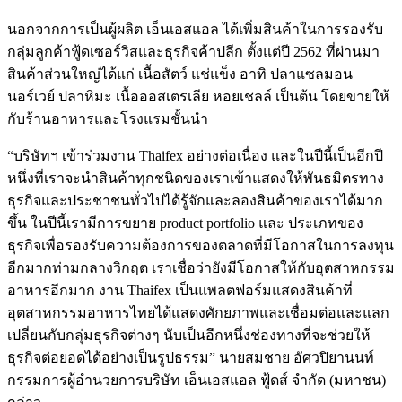
นอกจากการเป็นผู้ผลิต เอ็นเอสแอล ได้เพิ่มสินค้าในการรองรับ
กลุ่มลูกค้าฟู้ดเซอร์วิสและธุรกิจค้าปลีก ตั้งแต่ปี 2562 ที่ผ่านมา
สินค้าส่วนใหญ่ได้แก่ เนื้อสัตว์ แช่แข็ง อาทิ ปลาแซลมอน
นอร์เวย์ ปลาหิมะ เนื้อออสเตรเลีย หอยเชลล์ เป็นต้น โดยขายให้
กับร้านอาหารและโรงแรมชั้นนำ
“บริษัทฯ เข้าร่วมงาน Thaifex อย่างต่อเนื่อง และในปีนี้เป็นอีกปี
หนึ่งที่เราจะนำสินค้าทุกชนิดของเราเข้าแสดงให้พันธมิตรทาง
ธุรกิจและประชาชนทั่วไปได้รู้จักและลองสินค้าของเราได้มาก
ขึ้น ในปีนี้เรามีการขยาย product portfolio และ ประเภทของ
ธุรกิจเพื่อรองรับความต้องการของตลาดที่มีโอกาสในการลงทุน
อีกมากท่ามกลางวิกฤต เราเชื่อว่ายังมีโอกาสให้กับอุตสาหกรรม
อาหารอีกมาก งาน Thaifex เป็นแพลตฟอร์มแสดงสินค้าที่
อุตสาหกรรมอาหารไทยได้แสดงศักยภาพและเชื่อมต่อและแลก
เปลี่ยนกับกลุ่มธุรกิจต่างๆ นับเป็นอีกหนึ่งช่องทางที่จะช่วยให้
ธุรกิจต่อยอดได้อย่างเป็นรูปธรรม” นายสมชาย อัศวปิยานนท์
กรรมการผู้อำนวยการบริษัท เอ็นเอสแอล ฟู้ดส์ จำกัด (มหาชน)