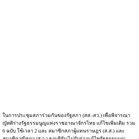
ในการประชุมสภาร่วมกันของรัฐสภา (สส.-สว.) เพื่อพิจารณา
ญัตติร่างรัฐธรรมนูญแห่งราชอาณาจักรไทย แก้ไขเพิ่มเติม รวม
6 ฉบับ ใช้เวลา 2 และ สมาชิกสภาผู้แทนราษฎร (ส.ส.) และ
สมาชิกวุฒิสภา (ส.ว.) ลงมติรับ/ไม่รับร่างแก้ไขรัฐธรรมนูญ