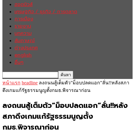
ฮอตนิวส์
เศรษฐกิจ / ธุรกิจ / การตลาด
การเมือง
รายงาน
บทความ
สัมภาษณ์
ต่างประเทศ
english
อื่นๆ
หน้าแรก
headline
ลงถนนสู้เต็มตัว”ม็อบปลดแอก”ลั่น!!หลังสภา
ดึงเกมแก้รัฐธรรมนูญตั้งกมธ.พิจารณาก่อน
ลงถนนสู้เต็มตัว”ม็อบปลดแอก”ลั่น!!หลัง
สภาดึงเกมแก้รัฐธรรมนูญตั้ง
กมธ.พิจารณาก่อน