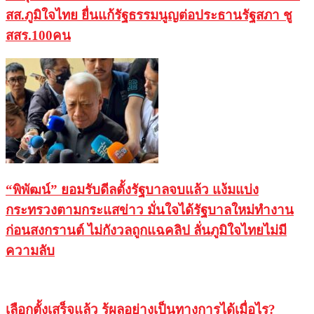
สส.ภูมิใจไทย ยื่นแก้รัฐธรรมนูญต่อประธานรัฐสภา ชู
สสร.100คน
“พิพัฒน์” ยอมรับดีลตั้งรัฐบาลจบแล้ว แง้มแบ่ง
กระทรวงตามกระแสข่าว มั่นใจได้รัฐบาลใหม่ทำงาน
ก่อนสงกรานต์ ไม่กังวลถูกแฉคลิป ลั่นภูมิใจไทยไม่มี
ความลับ
เลือกตั้งเสร็จแล้ว รู้ผลอย่างเป็นทางการได้เมื่อไร?