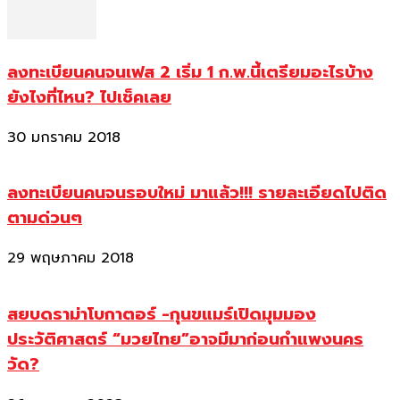
ลงทะเบียนคนจนเฟส 2 เริ่ม 1 ก.พ.นี้เตรียมอะไรบ้าง
ยังไงที่ไหน? ไปเช็คเลย
30 มกราคม 2018
ลงทะเบียนคนจนรอบใหม่ มาแล้ว!!! รายละเอียดไปติด
ตามด่วนๆ
29 พฤษภาคม 2018
สยบดราม่าโบกาตอร์ -กุนขแมร์เปิดมุมมอง
ประวัติศาสตร์ “มวยไทย”อาจมีมาก่อนกำแพงนคร
วัด?