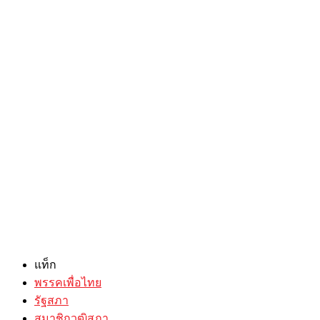
แท็ก
พรรคเพื่อไทย
รัฐสภา
สมาชิกวุฒิสภา