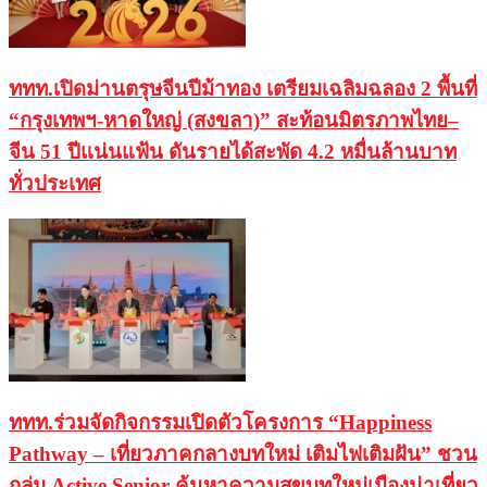
ททท.เปิดม่านตรุษจีนปีม้าทอง เตรียมเฉลิมฉลอง 2 พื้นที่
“กรุงเทพฯ-หาดใหญ่ (สงขลา)” สะท้อนมิตรภาพไทย–
จีน 51 ปีแน่นแฟ้น ดันรายได้สะพัด 4.2 หมื่นล้านบาท
ทั่วประเทศ
ททท.ร่วมจัดกิจกรรมเปิดตัวโครงการ “Happiness
Pathway – เที่ยวภาคกลางบทใหม่ เติมไฟเติมฝัน” ชวน
กลุ่ม Active Senior ค้นหาความสุขบทใหม่เมืองน่าเที่ยว