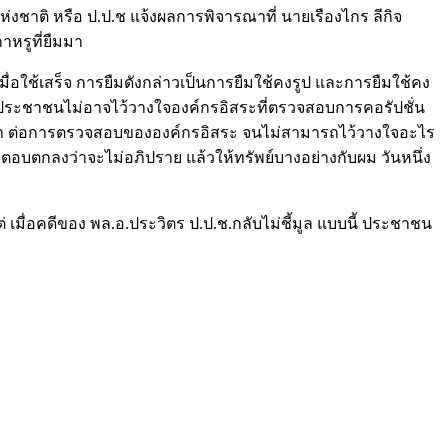
าติ หรือ ป.ป.ช แจ้งผลการพิจารณาที่ นายเรืองไกร ลีกิจ
าหรูที่ยืมมา
ื่อใช้เสร็จ การยืมดังกล่าวเป็นการยืมใช้คงรูป และการยืมใช้คง
ว่า ประชาชนไม่อาจไว้วางใจองค์กรอิสระที่ตรวจสอบการคอรัปชั่น
กังขา ต่อการตรวจสอบขององค์กรอิสระ จนไม่สามารถไว้วางใจอะไร
มตอบตกลงว่าจะไม่อภิปราย แล้วให้ทรัพย์บางอย่างกับผม วันหนึ่ง
่ เมื่อคดีของ พล.อ.ประวิตร ป.ป.ช.กลับไม่ชี้มูล แบบนี้ ประชาชน