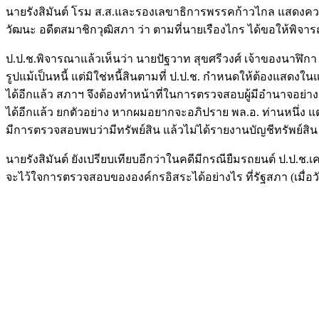
นายรังสิมันต์ โรม ส.ส.และรองเลขาธิการพรรคก้าวไกล แสดงควา
วัฒนะ อดีตสมาชิกวุฒิสภา ว่า ตามที่นายเรืองไกร ได้ขอให้พิจาร
ป.ป.ช.พิจารณาแล้วเห็นว่า นายปัฐวาท สุขศรีวงศ์ เจ้าของนาฬิกา 
รูปแม้เป็นหนี้ แต่มิใช่หนี้สินตามที่ ป.ป.ช. กำหนดให้ต้องแสด
ได้อีกแล้ว สภาฯ จึงต้องทำหน้าที่ในการตรวจสอบผู้มีอำนาจอย่
ได้อีกแล้ว ยกตัวอย่าง หากผมอยากจะอภิปราย พล.อ. ท่านหนึ่ง แต
มีการตรวจสอบพบว่ามีทรัพย์สิน แล้วไม่ได้รายงานบัญชีทรัพย์สิน ต่
นายรังสิมันต์ ยังเปรียบเทียบอีกว่าในคดีมีกรณียืมรถยนต์ ป.ป.ช.
จะไว้ใจการตรวจสอบขององค์กรอิสระได้อย่างไร ที่รัฐสภา (เมื่อว