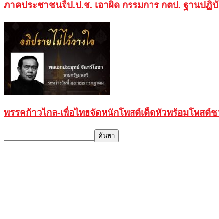
ภาคประชาชนจี้ป.ป.ช. เอาผิด กรรมการ กตป. ฐานปฏิบัติห
พรรคก้าวไกล-เพื่อไทยจัดหนักโพสต์เด็ดหัวพร้อมโพสต์ช