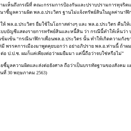
มเห็นถึงกรณีที่ คณะกรรมการป้องกันและปราบปรามการทุจริตแห่งช
ณาชี้มูลความผิด พล.อ.ประวิตร ฐานไม่แจ้งทรัพย์สินในมูลค่านาฬิก
ให้ พล.อ.ประวิตร ยืมใช้ในโอกาสต่างๆ และ พล.อ.ประวิตร คืนให้เม
งในแบบบัญชีแสดงรายการทรัพย์สินและหนี้สิน ว่า กรณีนี้ทำให้เห็น
างเข้มเข้น “กรณีนาฬิกาเพื่อนพล.อ.ประวิตร นั้น ทำให้เกิดความ
่มี พรรคการเมืองมาพูดคุยบอกว่า อย่าอภิปราย พล.อ.ท่านนี้ ถ้าผ
อ ป.ป.ช. ผมก็แค่เพียงต่อว่าผมยืมมา แค่นี้ถือว่าจบใช่หรือไม่”
เคยชี้มูลความผิดและส่งต่อยังศาล ถือว่าเป็นบรรทัดฐานของสังคม แต
ันที่ 30 พฤษภาคม 2563)