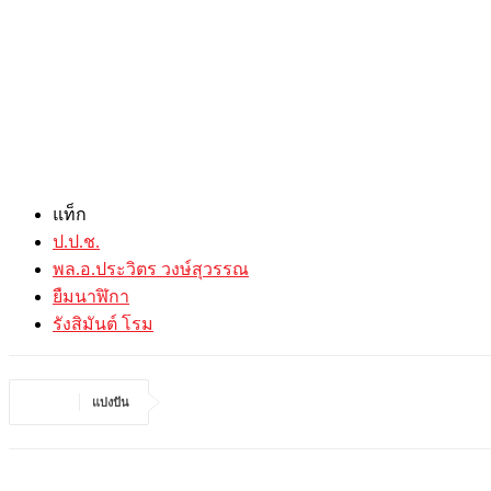
แท็ก
ป.ป.ช.
พล.อ.ประวิตร วงษ์สุวรรณ
ยืมนาฬิกา
รังสิมันต์ โรม
แบ่งปัน