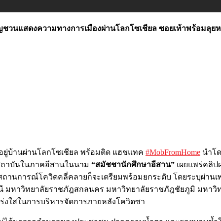
ญชวนแสดงความทางการเมืองผ่านโลกโซเชียล ซอยเท้าพร้อมลุยหลั
นุมอยู่บ้านผ่านโลกโซเชียล พร้อมติด แฮชแทค
#
MobFromHome
นำโดย
 6 สถาบันในภาคอีสานในนาม
“สมัชชานักศึกษาอีสาน”
เผยแพร่คลิป
ถานการณ์โควิดคลี่คลายก็จะเตรียมพร้อมยกระดับ โดยระบุผ่านเพจด
มหาวิทยาลัยราชภัฎสกลนคร มหาวิทยาลัยราชภัฎชัยภูมิ มหาวิทยา
โปร่งใสในการบริหารจัดการภายหลังโควิดซา