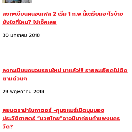
ลงทะเบียนคนจนเฟส 2 เริ่ม 1 ก.พ.นี้เตรียมอะไรบ้าง
ยังไงที่ไหน? ไปเช็คเลย
30 มกราคม 2018
ลงทะเบียนคนจนรอบใหม่ มาแล้ว!!! รายละเอียดไปติด
ตามด่วนๆ
29 พฤษภาคม 2018
สยบดราม่าโบกาตอร์ -กุนขแมร์เปิดมุมมอง
ประวัติศาสตร์ “มวยไทย”อาจมีมาก่อนกำแพงนคร
วัด?