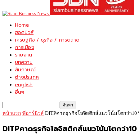
Home
ฮอตนิวส์
เศรษฐกิจ / ธุรกิจ / การตลาด
การเมือง
รายงาน
บทความ
สัมภาษณ์
ต่างประเทศ
english
อื่นๆ
หน้าแรก
พีอาร์นิวส์
DITPคาดธุรกิจโลจิสติกส์แนวโน้มโตกว่า1
DITPคาดธุรกิจโลจิสติกส์แนวโน้มโตกว่า