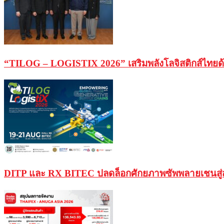
“TILOG – LOGISTIX 2026” เสริมพลังโลจิสติกส์ไทยด
DITP และ RX BITEC ปลดล็อกศักยภาพซัพพลายเชนสู่ส