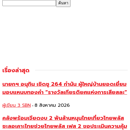
เรื่องล่าสุด
นายกฯ อนุทิน เชิดชู 264 กำนัน ผู้ใหญ่บ้านยอดเยี่ยม
มอบแหนบทองคำ “รางวัลเกียรติยศแห่งการเสียสละ”
ผู้เขียน 3 SBN
8 สิงหาคม 2026
-
คลังพร้อมเจียดงบ 2 พันล้านหนุนไทยเที่ยวไทยพลัส
ชะลอเคาะไทยช่วยไทยพลัส เฟส 2 ขอประเมินความคุ้ม