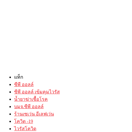
แท็ก
ซีพี ออลล์
ซีพี ออลล์ เข้มคุมไวรัส
น้ำยาฆ่าเชื้อโรค
บมจ.ซีพี ออลล์
ร้านเซเว่น อีเลฟเว่น
โควิด -19
ไวรัสโควิด