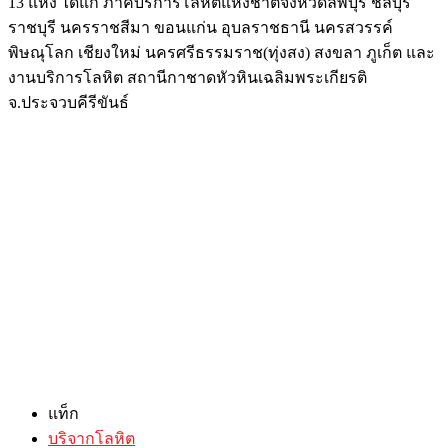
13 แห่ง ได้แก่ ภาคบริการโลหิตแห่งชาติจังหวัดลพบุรี ชลบุรี
ราชบุรี นครราชสีมา ขอนแก่น อุบลราชธานี นครสวรรค์
พิษณุโลก เชียงใหม่ นครศรีธรรมราช(ทุ่งสง) สงขลา ภูเก็ต และ
งานบริการโลหิต สถานีกาชาดหัวหินเฉลิมพระเกียรติ
จ.ประจวบคีรีขันธ์
แท็ก
บริจากโลหิต