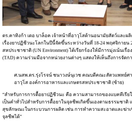
ดร.คาทิงก้า เดอ บาล็อค เจ้าหน้าที่อาวุโสด้านอนามัยสัตว์และ
เรื่องยาปฏิชีวนะโลกในปีนี้จัดขึ้นระหว่างวันที่ 18-24 พฤศจ
สหประชาชาติ (UN Environment) ได้เรียกร้องให้มีการมุ่งเน้นเร
(TAD) ความร่วมมือจากหน่วยงานต่างๆ แสดงให้เห็นถึงการจัดกา
ศ.นสพ.ดร.รุ่งโรจน์ ชนาวงษ์นุเวช คณบดีคณะสัตวแพทย์ศาสต
อาวุโส องค์การอาหารและเกษตรสหประชาชาติ (ซ้าย)
“สำหรับการการดื้อยาปฏิชีวนะ คือ ความสามารถของแบคทีเรียในการ
เป็นคำทั่วไปสำหรับการดื้อยาในจุลชีพเกิดขึ้นเองตามธรรมชาติ แต
สุขลักษณะในกระบวนการผลิต เช่น การทำความสะอาดและฆ่าเชื้
จุลชีพได้”