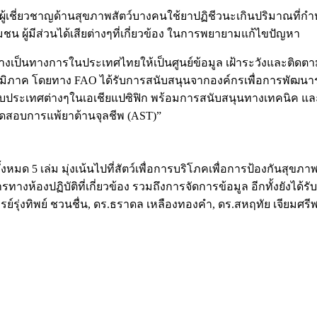
ี่ยวชาญด้านสุขภาพสัตว์บางคนใช้ยาปฏิชีวนะเกินปริมาณที่กำหนดเพื
ชน ผู้มีส่วนได้เสียต่างๆที่เกี่ยวข้อง ในการพยายามแก้ไขปัญหา
พอย่างเป็นทางการในประเทศไทยให้เป็นศูนย์ข้อมูล เฝ้าระวังและต
มิภาค โดยทาง FAO ได้รับการสนับสนุนจากองค์กรเพื่อการพัฒน
ประเทศต่างๆในเอเชียแปซิฟิก พร้อมการสนับสนุนทางเทคนิค และ
ทดสอบการแพ้ยาต้านจุลชีพ (AST)”
ั้งหมด 5 เล่ม มุ่งเน้นไปที่สัตว์เพื่อการบริโภคเพื่อการป้องกั
รทางห้องปฏิบัติที่เกี่ยวข้อง รวมถึงการจัดการข้อมูล อีกทั้งยั
รย์รุ่งทิพย์ ชวนชื่น, ดร.ธราดล เหลืองทองคำ, ดร.สหฤทัย เจียมศร