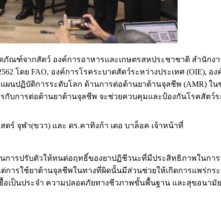
ผลิตภัณฑ์จากสัตว์ องค์การอาหารและเกษตรสหประชาชาติ สำนักงานภู
ิกายน 2562 โดย FAO, องค์การโรคระบาดสัตว์ระหว่างประเทศ (OIE)
ื่องแผนปฏิบัติการระดับโลก ด้านการต่อต้านยาต้านจุลชีพ (AMR) ใ
รกับการต่อต้านยาต้านจุลชีพ จะช่วยควบคุมและป้องกันโรคสัตว์ร
ร์ จุฬา(ขวา) และ ดร.คาทิงก้า เดอ บาล็อค เจ้าหน้าที่
ปรับตัวให้ทนต่อฤทธิ์ของยาปฏิชีวนะที่มีประสิทธิภาพในการรักษาโร
่การใช้ยาต้านจุลชีพในทางที่ผิดนั้นมีส่วนช่วยให้เกิดการแพร่กระจ
อเป็นประจำ ความปลอดภัยทางชีวภาพขั้นพื้นฐาน และสุขอนามัย