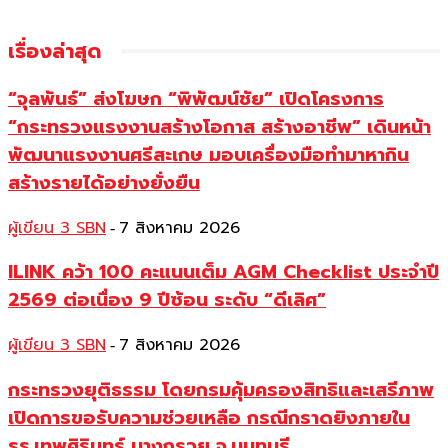
เรื่องล่าสุด
“จุลพันธ์” ส่งโฆษก “พิพัฒน์ชัย” เปิดโครงการ
“กระทรวงแรงงานสร้างโอกาส สร้างอาชีพ” เดินหน้า
พัฒนาแรงงานศรีสะเกษ มอบเครื่องมือทำมาหากิน
สร้างรายได้อย่างยั่งยืน
ผู้เขียน 3 SBN
7 สิงหาคม 2026
-
ILINK คว้า 100 คะแนนเต็ม AGM Checklist ประจำปี
2569 ต่อเนื่อง 9 ปีซ้อน ระดับ “ดีเลิศ”
ผู้เขียน 3 SBN
7 สิงหาคม 2026
-
กระทรวงยุติธรรม โดยกรมคุ้มครองสิทธิและเสรีภาพ
เปิดการขอรับความช่วยเหลือ กรณีกราดยิงภายใน
รร.เทพศิรินทร์ บางกรวย จ.นนทบุรี