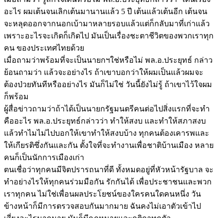
อะไร ผมเต้นจนเลิกเต้นมานานแล้ว 5 ปี เต้นแล้วเต้นอีก เต้นจน
จะหลุดออกจากนอกเบ้ามาหลายรอบแล้วแต่ก็กลับมาที่เก่าแล้ว
เพราะอะไรจะเกิดก็เกิดไป มันเป็นเรื่องชะตาชีวิตของพวกเราทุก
คน ของประเทศไทยด้วย
เมื่อถามว่าพร้อมที่จะเป็นนายกฯใช่หรือไม่ พล.อ.ประยุทธ์ กล่าว
ย้อนถามว่า แล้วจะอย่างไร ถ้าเขาบอกว่าให้ผมเป็นแล้วผมจะ
ต้องป่วยทันทีหรืออย่างไร มันก็ไม่ใช่ วันนี้ยังไม่รู้ ถ้าเขาไว้ใจผม
ก็พร้อม
ผู้สื่อข่าวถามว่าถ้าได้เป็นนายกรัฐมนตรีคนต่อไปสิ่งแรกที่จะทำ
คืออะไร พล.อ.ประยุทธ์กล่าวว่า ทำให้สงบ และทำให้สภาสงบ
แล้วทำไมไม่ไปบอกให้เขาทำให้สงบบ้าง ทุกคนต้องเคารพและ
ให้เกียรติซึ่งกันและกัน ตั้งใจที่จะทำงานเพื่อชาติบ้านเมือง หลาย
คนก็เป็นนักการเมืองเก่า
ตนเชื่อว่าทุกคนมีจิตปรารถนาที่ดี ทั้งหมดอยู่ที่หัวหน้ารัฐบาล จะ
ทำอย่างไรให้ทุกคนร่วมมือกัน รักกันได้ เพื่อประชาชนและพวก
เราทุกคน ไม่ใช่เพื่อนผลประโยชน์ของใครคนใดคนหนึ่ง วัน
ข้างหน้าก็มีการตรวจสอบกันมากมาย ฉันคงไม่เอาตัวเข้าไป