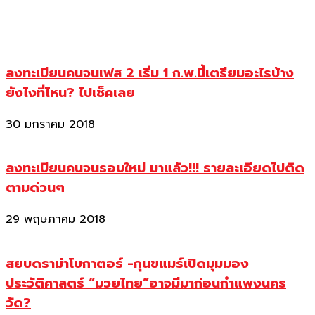
ลงทะเบียนคนจนเฟส 2 เริ่ม 1 ก.พ.นี้เตรียมอะไรบ้าง
ยังไงที่ไหน? ไปเช็คเลย
30 มกราคม 2018
ลงทะเบียนคนจนรอบใหม่ มาแล้ว!!! รายละเอียดไปติด
ตามด่วนๆ
29 พฤษภาคม 2018
สยบดราม่าโบกาตอร์ -กุนขแมร์เปิดมุมมอง
ประวัติศาสตร์ “มวยไทย”อาจมีมาก่อนกำแพงนคร
วัด?