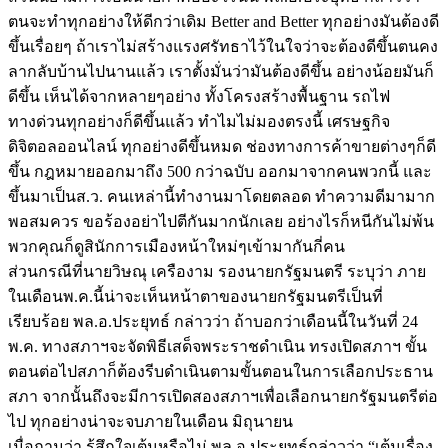
ตนจะทำทุกอย่างให้ดีกว่าเดิม Better and Better ทุกอย่างมันต้องดี
ขึ้นเรื่อยๆ ถ้าเราไม่สร้างแรงศรัทธาไว้ในใจว่าจะต้องดีขึ้นตนคง
ลากลับบ้านไปนานแล้ว เราตั้งมั่นว่ามันต้องดีขึ้น อย่างน้อยมันก็
ดีขึ้น เห็นได้จากหลายๆอย่าง ทั้งโครงสร้างพื้นฐาน รถไฟ
ทางด่วนทุกอย่างก็ดีขึ้นแล้ว ทำไมไม่มองตรงนี้ เศรษฐกิจ
ดิจิตอลออนไลน์ ทุกอย่างดีขึ้นหมด ช่องทางการค้าขายต่างๆก็ดี
ขึ้น กฎหมายออกมาถึง 500 กว่าฉบับ ออกมาจากคนพวกนี้ และ
ขึ้นมาเป็นส.ว. คนเหล่านี้ทำงานมาโดยตลอด ทำความดีมามาก
พอสมควร ขอร้องอย่าไปตีกันมากนักเลย อย่างไรก็หนีกันไม่พ้น
พวกคุณก็ดูสินักการเมืองหน้าใหม่ๆเข้ามากันกี่คน
ส่วนกรณีที่นายวิษณุ เครืองาม รองนายกรัฐมนตรี ระบุว่า ภาย
ในเดือนพ.ค.นี้น่าจะเห็นหน้าตาของนายกรัฐมนตรีเป็นที่
เรียบร้อย พล.อ.ประยุทธ์ กล่าวว่า ถ้าบอกว่าเดือนนี้ในวันที่ 24
พ.ค. ทางสภาฯจะจัดพิธีเสด็จพระราชดำเนิน ทรงเปิดสภาฯ ขั้น
ตอนต่อไปสภาก็ต้องรีบดำเนินตามขั้นตอนในการเลือกประธาน
สภา จากนั้นถึงจะมีการเปิดสองสภาฯเพื่อเลือกนายกรัฐมนตรีต่อ
ไป ทุกอย่างน่าจะจบภายในเดือน มิถุนายน
เมื่อถามว่า รู้สึกใจเต้นหรือไม่ พล.อ.ประยุทธ์กล่าวว่า “เต้นเรื่อง