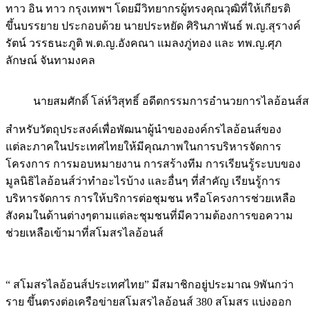
ทาว อิน ทาว กรุงเทพฯ โดยมีวิทยากรผู้ทรงคุณวุฒิที่ให้เกียรติ
ขึ้นบรรยาย ประกอบด้วย นายประหยัด ศิรินภาพันธ์ พ.ญ.สุรางค์
รัตน์ วรรธนะภูติ พ.ต.ญ.อังคณา แมลงภู่ทอง และ ทพ.ญ.ศุภ
ลักษณ์ จันทามงคล
นายสมศักดิ์ โล่ห์วิสุทธิ์ อดีตกรรมการอำนวยการไลอ้อนส์
สำหรับวัตถุประสงค์เพื่อพัฒนาผู้นำขององค์กรไลอ้อนส์ของ
แต่ละภาคในประเทศไทยให้มีคุณภาพในการบริหารจัดการ
โครงการ การมอบหมายงาน การสร้างทีม การเรียนรู้ระบบของ
มูลนิธิไลอ้อนส์ว่าทำอะไรบ้าง และอื่นๆ ที่สำคัญ เรียนรู้การ
บริหารจัดการ การให้บริการต่อชุมชน หรือโครงการช่วยเหลือ
สังคมในด้านต่างๆตามแต่ละชุมชนที่มีความต้องการขอความ
ช่วยเหลือเข้ามาที่สโมสรไลอ้อนส์
“ สโมสรไลอ้อนส์ประเทศไทย” มีสมาชิกอยู่ประมาณ 9พันกว่า
ราย ขึ้นตรงต่อเครือข่ายสโมสรไลอ้อนส์ 380 สโมสร แบ่งออก