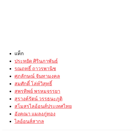
แท็ก
ประหยัด ศิรินภาพันธ์
รณฤทธิ์ ถาวรพานิช
ศุภลักษณ์ จันทามงคล
สมศักดิ์ โล่ห์วิสุทธิ์
สุพรทิพย์ พรหมจรรยา
สุรางค์รัตน์ วรรธนะภูติ
สโมสรไลอ้อนส์ประเทศไทย
อังคณา แมลงภู่ทอง
ไลอ้อนส์สากล