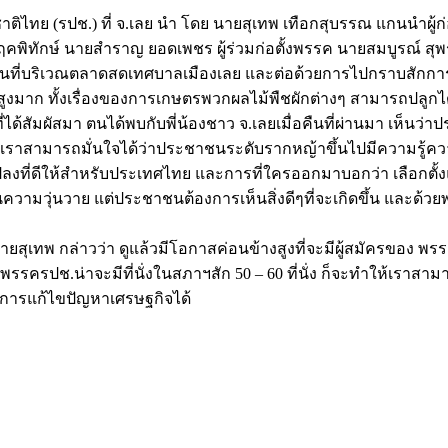
ชาติไทย (รปช.) ที่ จ.เลย นำ โดย นายสุเทพ เทือกสุบรรณ แกนนำ
ทักษ์ นายสำราญ ยอดเพชร ผู้ร่วมก่อตั้งพรรค นายสมบูรณ์ สุพร
ชนที่บริเวณตลาดสดเทศบาลเมืองเลย และต่อด้วยการไปกราบสักการะ
ูงมาก ทั้งเรื่องของการเกษตรพวกผลไม้พืชผักต่างๆ สามารถปลูกได้
ี่ได้สัมผัสมา ตนได้พบกับพี่น้องชาว จ.เลยเมื่อคืนที่ผ่านมา เห็นว่
ัง เราสามารถมั่นใจได้ว่าประชาชนระดับรากหญ้าขึ้นไปมีความรู้ควา
ยนแปลงที่ดีให้สำหรับประเทศไทย และการที่ใครออกมาบอกว่า เลือกตั้ง
ามวุ่นวาย แต่ประชาชนต้องการเห็นสิ่งดีๆที่จะเกิดขึ้น และด้วย
 นายสุเทพ กล่าวว่า ดูแล้วมีโอกาสค่อนข้างสูงที่จะมีผู้สมัครของ พ
ว่า พรรครปช.น่าจะมีที่นั่งในสภาฯสัก 50 – 60 ที่นั่ง ก็จะทำให้เร
การแก้ไขปัญหาเศรษฐกิจได้