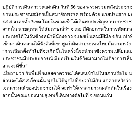
ปฎิบัติการเดินคารวะแผ่นดิน วันที่ 56 ของ พรรครวมพลังประชา
ชวนประชาชนสมัครเป็นสมาชิกพรรค พร้อมด้วย นายประสาร มฤคพิ
รส.ส.จ.เลยทั้ง 3เขต โดยในช่วงเช้าได้เดินพบปะเชิญชวนประชา
จากนั้น นายสุเทพ ให้สัมภาษณ์ว่า จ.เลย มีศักยภาพในการพัฒนาส
ประเทศได้ในวันข้างหน้าพี่น้องชาว จ.เลยเป็นคนมีฝีมือ ขยัน เท่าท
เช้ามาเดินตลาดได้ฟังสิ่งที่เขาพูด ก็คิดว่าประเทศไทยมีความหว
“การเลือกตั้งทั่วไปที่จะเกิดขึ้นในครั้งนี้จะนำมาซึ่งความเปลี่
ประชาชนมีประสบการณ์ มีบทเรียนในชีวิตมามากไม่ต้องการเห็นคว
อาจจะดีขึ้น”
เมื่อถามว่า กับพื้นที่ จ.เลยคาดว่าจะได้ส.ส.เข้าไปในสภาหรือไม่
ส่วนจะได้ส.ส.กี่คนนั้น พูดไม่ได้พูดไปก็จะว่าโม้กัน แต่คาดหวัง
เจตนารมณ์ของประชาชนได้ จะทำให้เราสามารถผลักดันในเรื่อง
จากนั้นคณะของนายสุเทพก็เดินทางต่อไปที่ จ.ขอนแก่น