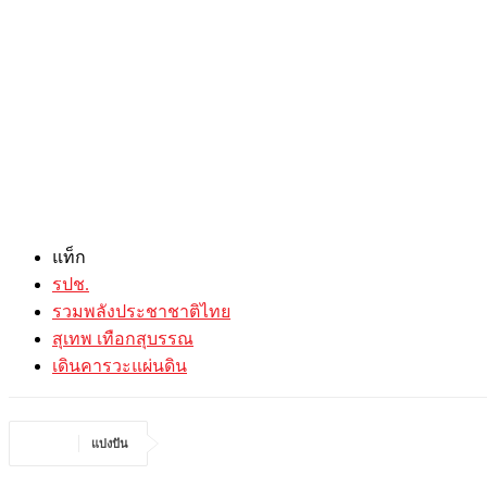
แท็ก
รปช.
รวมพลังประชาชาติไทย
สุเทพ เทือกสุบรรณ
เดินคารวะแผ่นดิน
แบ่งปัน