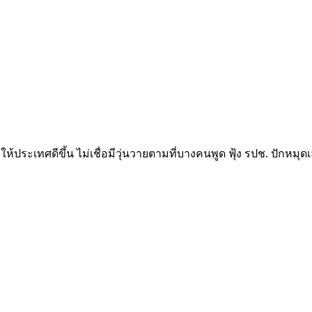
้ประเทศดีขึ้น ไม่เชื่อมีวุ่นวายตามที่บางคนพูด ฟุ้ง รปช. ปักหมุดเล