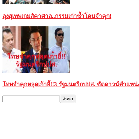
ลุงสุเทพเกมส์คาศาล..กรรมเก่าซ้ำโดนจำคุก!
โทษจำคุกหลุดเก้าอี้!!3 รัฐมนตรีกปปส. ชัตดาวน์ตำแ