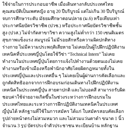
ใช้จ่ายในการประกอบอาชีพ เมื่อเดินทางกลับประเทศไทย
คุณสมบัติเป็นเพศหญิง อายุ 20 ปีบริบูรณ์ แต่ไม่เกิน 30 ปีบริบูรณ์
จบการศึกษาระดับ มัธยมศึกษาตอนปลาย (ม.6) หรือเทียบเท่า
ประกาศนียบัตรวิชาชีพ (ปวช.) หรือประกาศนียบัตรวิชาชีพชั้น
สูง (ปวส.) ไม่จำกัดสาขาวิชา ความสูงไม่ต่ำกว่า 150 เซนติเมตร
สุขภาพแข็งแรง สมบูรณ์ ไม่มีรอยสักหรือความผิดปกติทาง
ร่างกาย ไม่มีความประพฤติเสียหาย ไม่เคยเป็นผู้ไปฝึกปฏิบัติงาน
เทคนิคที่ประเทศญี่ปุ่นโดยใช้วีซ่า “Technical Intern” ไม่เคย
ทำงานในประเทศญี่ปุ่นโดยการแจ้งไปทำงานด้วยตนเองไม่เคย
ทำงานหรือเข้าเมืองหรือพำนักอาศัยโดยผิดกฎหมายทั้งใน
ประเทศญี่ปุ่นและประเทศอื่น ๆ ไม่เคยเป็นผู้ผ่านการคัดเลือกและ
ถูกตัดสิทธิออกจากการฝึกอบรมก่อนเดินทางไปฝึกปฏิบัติงาน
เทคนิคในประเทศญี่ปุ่น สายตาปกติ และไม่บอดสี สามารถรับผิด
ชอบค่าใช้จ่ายอาจเกิดขึ้นในช่วงระหว่างการฝึกอบรมใน
ประเทศไทยและระหว่างการฝึกปฏิบัติงานเทคนิคในประเทศ
ญี่ปุ่นได้ หลักฐานที่ใช้ในการสมัคร ได้แก่ ใบสมัครสอบคัดเลือก
รูปถ่ายหน้าตรงไม่สวมหมวก และไม่สวมแว่นตาดำ ขนาด 1 นิ้ว
จำนวน 3 รูป บัตรประจำตัวประชาชน ทะเบียนบ้าน หลักฐาน