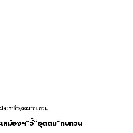
หมืองฯ”จี้”อุตตม”ทบทวน
รเหมืองฯ”จี้”อุตตม”ทบทวน