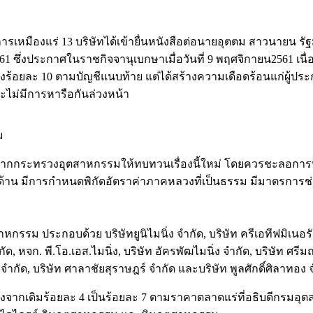
บการเหมืองแร่ 13 บริษัทได้เข้ายื่นหนังสือต่อนายอุตตม สาวนา
ึ่งประกาศในราชกิจจานุเบกษาเมื่อวันที่ 9 พฤศจิกายน2561 เนื่
ึงร้อยละ 10 ตามบัญชีแนบท้าย แต่ได้สร้างความเดือดร้อนแก่ผู้
ะไม่มีการหารือกันล่วงหน้า
ม
กกระทรวงอุตสาหกรรมให้ทบทวนเรื่องนี้ใหม่ โดยควรชะลอการบังคั
้าน มีการกำหนดพิกัดอัตราค่าภาคหลวงที่เป็นธรรม มีมาตรการช่
รรม ประกอบด้วย บริษัทยูนิไมนิ่ง จำกัด, บริษัท ครีเอทีฟมิเนอรัล 
กัด, หจก. พี.โอ.เอส.ไมนิ่ง, บริษัท อัครพัฒไมนิ่ง จำกัด, บริษัท ศร
จำกัด, บริษัท ศาลาชัยสุราษฎร์ จำกัด และบริษัท พูลศักดิ์ศิลาทอง 
ากเดิมร้อยละ 4 เป็นร้อยละ 7 ตามราคาตลาดแร่ที่อธิบดีกรมอุ