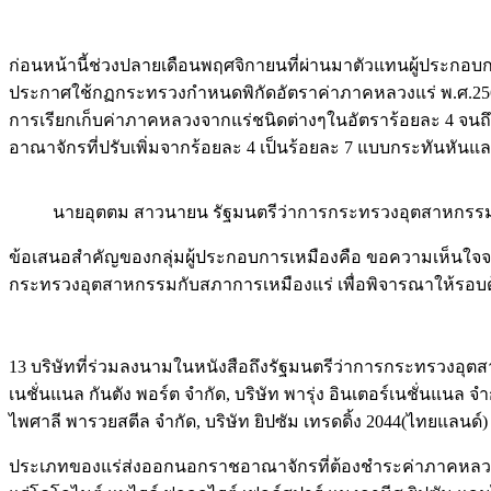
ก่อนหน้านี้ช่วงปลายเดือนพฤศจิกายนที่ผ่านมาตัวแทนผู้ประกอ
ประกาศใช้กฏกระทรวงกำหนดพิกัดอัตราค่าภาคหลวงแร่ พ.ศ.2561 ซ
การเรียกเก็บค่าภาคหลวงจากแร่ชนิดต่างๆในอัตราร้อยละ 4 จนถ
อาณาจักรที่ปรับเพิ่มจากร้อยละ 4 เป็นร้อยละ 7 แบบกระทันหันแล
นายอุตตม สาวนายน รัฐมนตรีว่าการกระทรวงอุตสาหกรร
ข้อเสนอสำคัญของกลุ่มผู้ประกอบการเหมืองคือ ขอความเห็นใจจา
กระทรวงอุตสาหกรรมกับสภาการเหมืองแร่ เพื่อพิจารณาให้รอบด
13 บริษัทที่ร่วมลงนามในหนังสือถึงรัฐมนตรีว่าการกระทรวงอุตสาหก
เนชั่นแนล กันตัง พอร์ต จำกัด, บริษัท พารุ่ง อินเตอร์เนชั่นแนล จำ
ไพศาลี พารวยสตีล จำกัด, บริษัท ยิปซัม เทรดดิ้ง 2044(ไทยแลนด์) 
ประเภทของแร่ส่งออกนอกราชอาณาจักรที่ต้องชำระค่าภาคหลวงจ