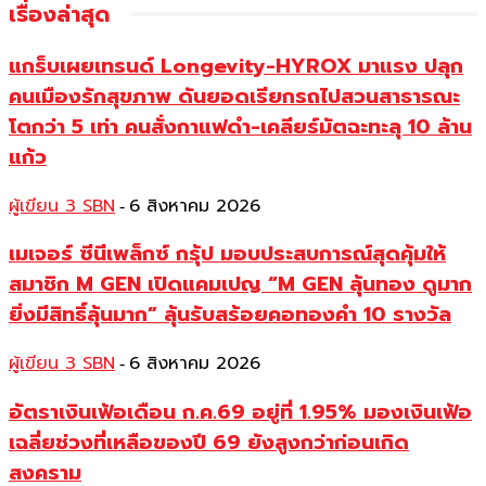
เรื่องล่าสุด
แกร็บเผยเทรนด์ Longevity-HYROX มาแรง ปลุก
คนเมืองรักสุขภาพ ดันยอดเรียกรถไปสวนสาธารณะ
โตกว่า 5 เท่า คนสั่งกาแฟดำ-เคลียร์มัตฉะทะลุ 10 ล้าน
แก้ว
ผู้เขียน 3 SBN
6 สิงหาคม 2026
-
เมเจอร์ ซีนีเพล็กซ์ กรุ้ป มอบประสบการณ์สุดคุ้มให้
สมาชิก M GEN เปิดแคมเปญ “M GEN ลุ้นทอง ดูมาก
ยิ่งมีสิทธิ์ลุ้นมาก” ลุ้นรับสร้อยคอทองคำ 10 รางวัล
ผู้เขียน 3 SBN
6 สิงหาคม 2026
-
อัตราเงินเฟ้อเดือน ก.ค.69 อยู่ที่ 1.95% มองเงินเฟ้อ
เฉลี่ยช่วงที่เหลือของปี 69 ยังสูงกว่าก่อนเกิด
สงคราม