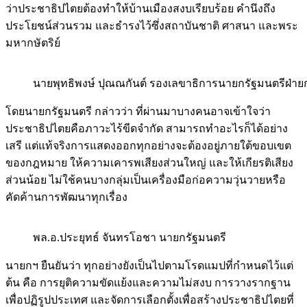
ว่าประชาธิปไตยต้องทำให้บ้านเมืองสงบเรียบร้อย คำนึงถึง
ประโยชน์ส่วนรวม และธำรงไว้ซึ่งสถาบันชาติ ศาสนา และพระ
มหากษัตริย์
นายพุทธิพงษ์ ปุณณกันต์ รองเลขาธิการนายกรัฐมนตรีฝ่
โดยนายกรัฐมนตรี กล่าวว่า ที่ผ่านมาบางคนอาจเข้าใจว่า
ประชาธิปไตยคือภาวะไร้ขีดจำกัด สามารถทำอะไรก็ได้อย่าง
เสรี แต่แท้จริงการแสดงออกทุกอย่างจะต้องอยู่ภายใต้ขอบเขต
ของกฎหมาย ให้ความเคารพเสียงส่วนใหญ่ และให้เกียรติเสียง
ส่วนน้อย ไม่ใช้คนบางกลุ่มเป็นเครื่องมือก่อความวุ่นวายหรือ
คัดค้านการพัฒนาทุกเรื่อง
พล.อ.ประยุทธ์ จันทรโอชา นายกรัฐมนตรี
นายกฯ ยืนยันว่า ทุกอย่างยังเป็นไปตามโรดแมปที่กำหนดไว้แต่
ต้น คือ การยุติความขัดแย้งและความไม่สงบ การวางรากฐาน
เพื่อปฏิรูปประเทศ และจัดการเลือกตั้งเพื่อสร้างประชาธิปไตยที่