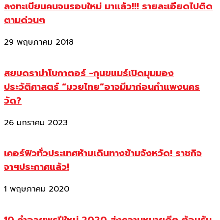
ลงทะเบียนคนจนรอบใหม่ มาแล้ว!!! รายละเอียดไปติด
ตามด่วนๆ
29 พฤษภาคม 2018
สยบดราม่าโบกาตอร์ -กุนขแมร์เปิดมุมมอง
ประวัติศาสตร์ “มวยไทย”อาจมีมาก่อนกำแพงนคร
วัด?
26 มกราคม 2023
เคอร์ฟิวทั่วประเทศห้ามเดินทางข้ามจังหวัด! ราชกิจ
จาฯประกาศแล้ว!
1 พฤษภาคม 2020
10 คำอวยพรปีใหม่ 2020 ส่งความหมายดีๆ ต้อนรับ