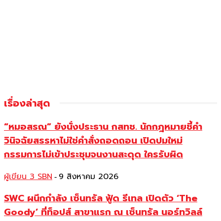
เรื่องล่าสุด
“หมอสรณ” ยังนั่งประธาน กสทช. นักกฎหมายชี้คำ
วินิจฉัยสรรหาไม่ใช่คำสั่งถอดถอน เปิดปมใหม่
กรรมการไม่เข้าประชุมจนงานสะดุด ใครรับผิด
ผู้เขียน 3 SBN
9 สิงหาคม 2026
-
SWC ผนึกกำลัง เซ็นทรัล ฟู้ด รีเทล เปิดตัว ‘The
Goody’ ที่ท็อปส์ สาขาแรก ณ เซ็นทรัล นอร์ทวิลล์