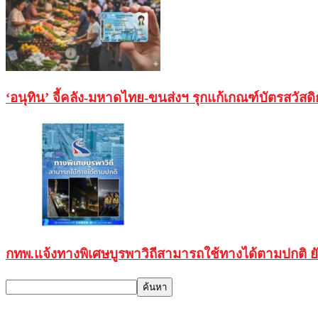
‘อนุทิน’ จี้คลัง-มหาดไทย-ขนส่งฯ รุกแก้เกณฑ์บัตรสวัสด
กทพ.แจ้งทางพิเศษบูรพาวิถีสามารถใช้ทางได้ตามปกติ ยั