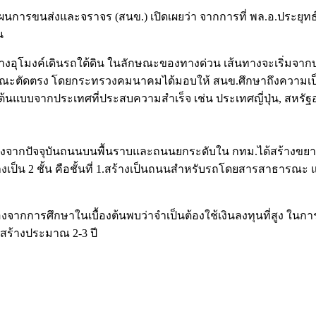
รขนส่งและจราจร (สนข.) เปิดเผยว่า จากการที่ พล.อ.ประยุทธ์ 
น
้างอุโมงค์เดินรถใต้ดิน ในลักษณะของทางด่วน เส้นทางจะเริ่มจาก
ักษณะตัดตรง โดยกระทรวงคมนาคมได้มอบให้ สนข.ศึกษาถึงความเป
บบจากประเทศที่ประสบความสำเร็จ เช่น ประเทศญี่ปุ่น, สหรัฐอ
่องจากปัจจุบันถนนบนพื้นราบและถนนยกระดับใน กทม.ได้สร้างขยายเ
็น 2 ชั้น คือชั้นที่ 1.สร้างเป็นถนนสำหรับรถโดยสารสาธารณะ และ
จากการศึกษาในเบื้องต้นพบว่าจำเป็นต้องใช้เงินลงทุนที่สูง ในการก่อส
อสร้างประมาณ 2-3 ปี