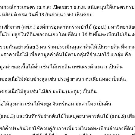
สหกรณ์การเกษตร (ธ.ก.ส) เปิดเผยว่า ธ.ก.ส. สนับสนุนให้เกษตรกร
 หลังมติ ครม.วันที่ 18 กันยายน 2561 เห็นชอบ
จจากฐานชีวภาพ (สพภ.) องค์การอุตสาหกรรมป่าไม้ (ออป.) มหาวิท
ึ้นไป ปลูกในที่ดินของตนเอง โดยที่ดิน 1 ไร่ รับขึ้นทะเบียนไม่เกิน 4
กันอย่างน้อย 3 คน ร่วมประเมินมูลค่าต้นไม้เป็นรายต้น ที่ความ
าคาเนื้อไม้ เพื่อหามูลค่าต้นไม้ตามกลุ่มที่จำแนกไว้ 4 กลุ่ม คือ
น มูลค่าของเนื้อไม้ต่ำ เช่น ไม้กระถิน เทพณรงค์ สะเดา เป็นต้น
าของเนื้อไม้ค่อนข้างสูง เช่น ประดู่ ยางนา ตะเคียนทอง เป็นต้น
องเนื้อไม้สูง เช่น ไม้สัก มะปิน (มะตูม) เป็นต้น
นื้อไม้สูงมาก เช่น ไม้พะยูง จันทร์หอม มะค่าโมง เป็นต้น
ตม.3) และบันทึกรับฝากต้นไม้ในสมุดธนาคารต้นไม้ (ธตม.9) เพื่อ
์ค้ำประกันโดยใช้ควบคู่กับการเพิ่มวงเงินจดทะเบียนจำนองที่ดิน ไ