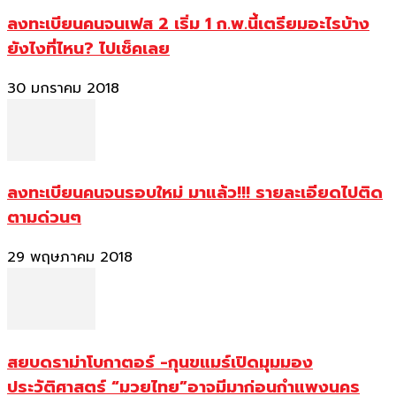
ลงทะเบียนคนจนเฟส 2 เริ่ม 1 ก.พ.นี้เตรียมอะไรบ้าง
ยังไงที่ไหน? ไปเช็คเลย
30 มกราคม 2018
ลงทะเบียนคนจนรอบใหม่ มาแล้ว!!! รายละเอียดไปติด
ตามด่วนๆ
29 พฤษภาคม 2018
สยบดราม่าโบกาตอร์ -กุนขแมร์เปิดมุมมอง
ประวัติศาสตร์ “มวยไทย”อาจมีมาก่อนกำแพงนคร