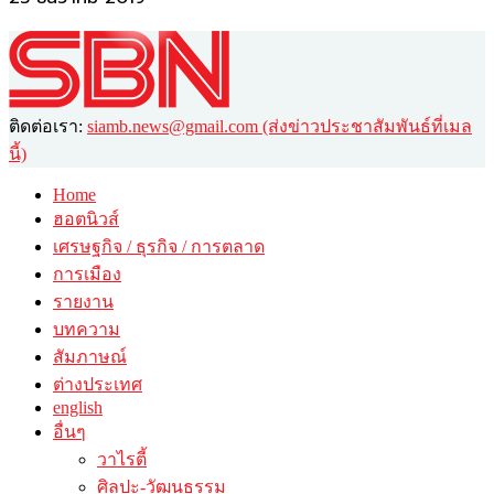
ติดต่อเรา:
siamb.news@gmail.com (ส่งข่าวประชาสัมพันธ์ที่เมล
นี้)
Home
ฮอตนิวส์
เศรษฐกิจ / ธุรกิจ / การตลาด
การเมือง
รายงาน
บทความ
สัมภาษณ์
ต่างประเทศ
english
อื่นๆ
วาไรตี้
ศิลปะ-วัฒนธรรม