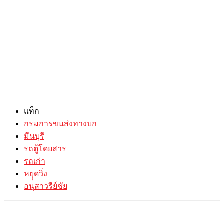
แท็ก
กรมการขนส่งทางบก
มีนบุรี
รถตู้โดยสาร
รถเก่า
หยุุดวิ่ง
อนุสาวรีย์ชัย