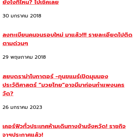
ยังไงที่ไหน? ไปเช็คเลย
30 มกราคม 2018
ลงทะเบียนคนจนรอบใหม่ มาแล้ว!!! รายละเอียดไปติด
ตามด่วนๆ
29 พฤษภาคม 2018
สยบดราม่าโบกาตอร์ -กุนขแมร์เปิดมุมมอง
ประวัติศาสตร์ “มวยไทย”อาจมีมาก่อนกำแพงนคร
วัด?
26 มกราคม 2023
เคอร์ฟิวทั่วประเทศห้ามเดินทางข้ามจังหวัด! ราชกิจ
จาฯประกาศแล้ว!