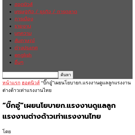
ฮอตนิวส์
เศรษฐกิจ / ธุรกิจ / การตลาด
การเมือง
รายงาน
บทความ
สัมภาษณ์
ต่างประเทศ
english
อื่นๆ
หน้าแรก
ฮอตนิวส์
“บิ๊กอู๋”เผยนโยบายก.แรงงานดูแลลูกแรงงาน
ต่างด้าวเท่าแรงงานไทย
“บิ๊กอู๋”เผยนโยบายก.แรงงานดูแลลูก
แรงงานต่างด้าวเท่าแรงงานไทย
โดย