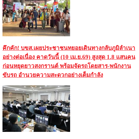
คึกคัก! บขส.เผยประชาชนทยอยเดินทางกลับภูมิลำเนา
อย่างต่อเนื่อง คาดวันนี้ (10 เม.ย.69) สูงสุด 1.8 แสนคน
ก่อนหยุดยาวสงกรานต์ พร้อมจัดรถโดยสาร-พนักงาน
ขับรถ อำนวยความสะดวกอย่างเต็มกำลัง