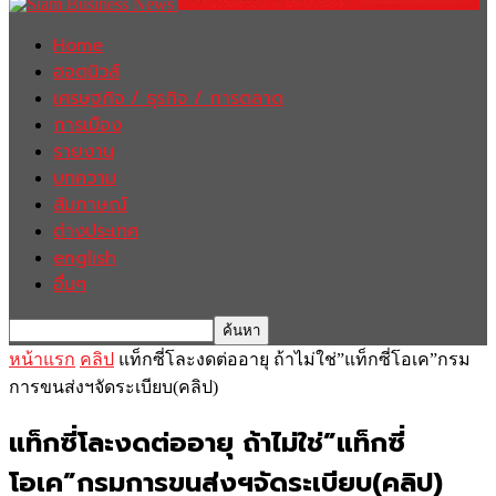
Home
ฮอตนิวส์
เศรษฐกิจ / ธุรกิจ / การตลาด
การเมือง
รายงาน
บทความ
สัมภาษณ์
ต่างประเทศ
english
อื่นๆ
หน้าแรก
คลิป
แท็กซี่โละงดต่ออายุ ถ้าไม่ใช่”แท็กซี่โอเค”กรม
การขนส่งฯจัดระเบียบ(คลิป)
แท็กซี่โละงดต่ออายุ ถ้าไม่ใช่”แท็กซี่
โอเค”กรมการขนส่งฯจัดระเบียบ(คลิป)