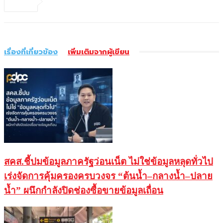
เรื่องที่เกี่ยวข้อง
เพิ่มเติมจากผู้เขียน
สคส.ชี้ปมข้อมูลภาครัฐว่อนเน็ต ไม่ใช่ข้อมูลหลุดทั่วไป
เร่งจัดการคุ้มครองครบวงจร “ต้นน้ำ–กลางน้ำ–ปลาย
น้ำ” ผนึกกำลังปิดช่องซื้อขายข้อมูลเถื่อน