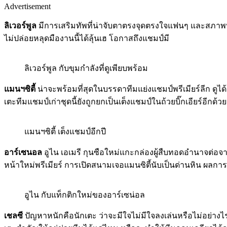
Advertisement
ลิเวอร์พูล
​ มีการเสริมทัพที่น่าจับตาตรงจุดตรงใจแฟนๆ​ และสภาพทีม
ไม่ปล่อยหลุดมืองานนี้ได้ลุ้นเฮ​ โอกาสถึงแชมป์มี​
ลิเวอร์พูล กับขุมกำลังที่ดูเพียบพร้อม
แมนฯซิ​ตี้
น่าจะพร้อมที่สุดในบรรดาทีมแย่งแชมป์พรีเมียร์​ลีก ดูได
เตะทีมแชมป์เก่าชุดนี้ยังถูกยกเป็นเต็งแชมป์ในถ้วยบิ๊กเอียร์อีกด้วย
แมนฯซิตี้ เต็งแชมป์อีกปี
อาร์เซนอล
​ อูไน​ เอเมรี​ กุนซือใหม่แกะกล่องผู้สืบทอดอำนาจต่อจ
หน้าใหม่พรีเมียร์ การเปิดสนามเจอแมนซิตี้นับเป็นด่านหิน​ ผลการแ
อูไน กับแท็กติกใหม่ของอาร์เซน่อล
เชลซี
​ ปัญหาหนักคือนักเตะ​ ว่าจะมีใจไม่มีใจลงเล่นหรือไม่อย่างไ