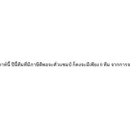
ดาห์นี้ ปีนี้ทีมที่มีภาษีดีพอจะคั่วแชมป์ ก็คงจะมีเพียง 6 ทีม จา