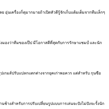
อุ่นเครื่องก็ดุมากมายถ้าเปิดหัวดีรู้จักเก็บแต้มเต็มจากทีมเล็กๆ
ยังมองว่าทีมของเป๊ป มีโอกาสดีที่สุดกับการรักษาแชมป์​ และ​นัก
่ารูปเกมส์ปรับแปลกแตกต่างจากยุคเก่าพอควร​ แต่สำห​รับ​ กุนซือ
็นงานช้างสำหรับการปรับเปลี่ยนรูปแบบการเล่นจะปังไม่ปังจะรั้งนัก