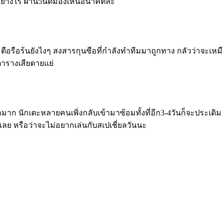
อย่างไร​ ผ่าน5นัดมองเห็นอนาคตล่ะ
ระตือรือร้นยังไงๆ สงสารกุนซือที่กำลังทำทีมมาถูกทาง​ กลัวว่าจะ
ตารางเสียดายแย่
มาก​ นักเตะหลายคนเพิ่งกลับเข้ามาซ้อมทั้งที่อีก3-4วันก็จะประเดิม
เลย​ หรือว่าจะไม่อยากเล่นกับสเปเชี่ยลวันนะ