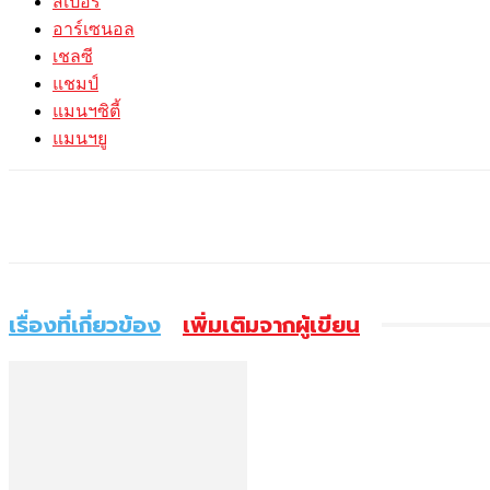
สเปอร์
อาร์เซนอล
เชลซี
แชมป์
แมนฯซิตี้
แมนฯยู
แบ่งปัน
เรื่องที่เกี่ยวข้อง
เพิ่มเติมจากผู้เขียน