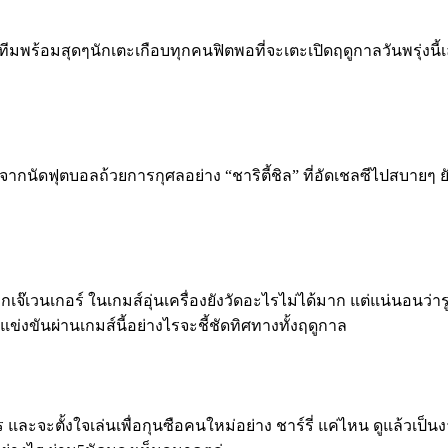
พร้อมสุดๆนักเตะเกือบทุกคนฟิตพอที่จะเตะเปิดฤดูกาลวันพรุ่งนี้เลย 
้จากนัดฟุตบอลถ้วยการกุศลอย่าง “ชาริตี้ชิล” ที่อัดเชลซีไปสบายๆ​ 
ากเจ๊เวน​เกอร์​ ในเกมส์อุ่นเครื่องยังวัดอะไรไม่ได้มาก​ แต่แน่นอนว
ข่งขันผ่านเกมส์นี้อย่างไรจะชี้ชัดทิศทางทั้งฤดูกาล
ร​ และจะตั้งใจเล่นเพื่อกุนซือคนใหม่อย่าง ชาร์รี่ แค่ไหน​ ดูแล้วเป