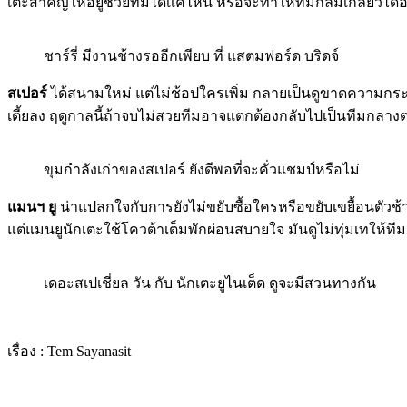
เตะสำคัญให้อยู่ช่วยทีมได้เเค่ไหน หรือจะทำให้ทีมกลมเกลียว​ได้
ชาร์รี่ มีงานช้างรออีกเพียบ ที่ แสตมฟอร์ด บริดจ์
สเปอร์
​ ได้สนาม​ใหม่​ แต่ไม่ช้อปใคร​เพิ่ม กลายเป็นดูขาดความก
เตี้ยลง​ ฤดูกาลนี้ถ้าจบไม่สวยทีมอาจแตกต้องกลับไปเป็นทีมกลาง
ขุมกำลังเก่าของสเปอร์ ยังดีพอที่จะคั่วแชมป์หรือไม่
แมนฯ ยู
น่าแปลกใจกับการยังไม่ขยับซื้อใครหรือขยับเขยื้อนตัวช้า
แต่แมนยูนักเตะใช้โควต้าเต็ม​พักผ่อนสบายใจ มันดูไม่ทุ่มเทให้ทีม
เดอะสเปเชี่ยล วัน กับ นักเตะยูไนเต็ด ดูจะมีสวนทางกัน
เรื่อง : Tem​ Sayanasit