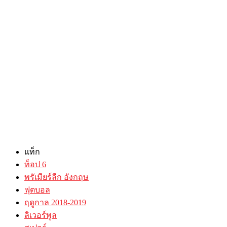
แท็ก
ท็อป 6
พรัเมียร์ลีก อังกฤษ
ฟุตบอล
ฤดูกาล 2018-2019
ลิเวอร์พูล