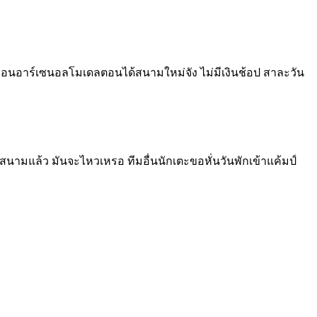
เหมือนอาร์เซนอลโมเดลตอนได้สนามใหม่จัง​ ไม่มีเงินช้อป สาละวัน
สนามแล้ว​ มันจะไหวเหรอ​ ทีมอื่นนักเตะขอหั่นวันพักเข้าแค้มป์