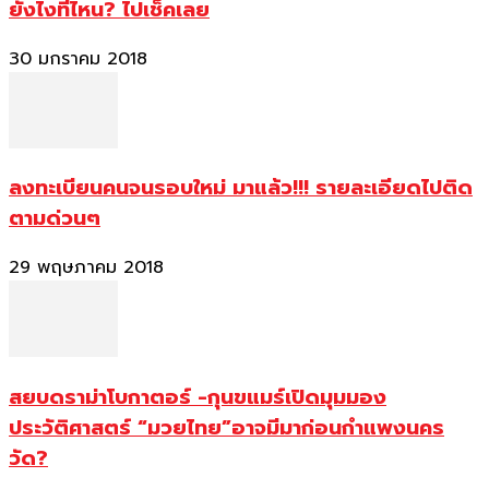
ยังไงที่ไหน? ไปเช็คเลย
30 มกราคม 2018
ลงทะเบียนคนจนรอบใหม่ มาแล้ว!!! รายละเอียดไปติด
ตามด่วนๆ
29 พฤษภาคม 2018
สยบดราม่าโบกาตอร์ -กุนขแมร์เปิดมุมมอง
ประวัติศาสตร์ “มวยไทย”อาจมีมาก่อนกำแพงนคร
วัด?