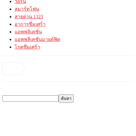
วัยรุ่น
สมาร์ทโฟน
สายด่วน 1323
อาการซึมเศร้า
แอพพลิเคชั่น
แอพพลิเคชั่นมายด์ฟิต
โรคซึมเศร้า