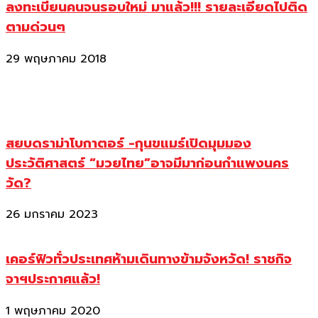
ลงทะเบียนคนจนรอบใหม่ มาแล้ว!!! รายละเอียดไปติด
ตามด่วนๆ
29 พฤษภาคม 2018
สยบดราม่าโบกาตอร์ -กุนขแมร์เปิดมุมมอง
ประวัติศาสตร์ “มวยไทย”อาจมีมาก่อนกำแพงนคร
วัด?
26 มกราคม 2023
เคอร์ฟิวทั่วประเทศห้ามเดินทางข้ามจังหวัด! ราชกิจ
จาฯประกาศแล้ว!
1 พฤษภาคม 2020