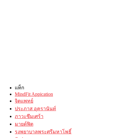
แท็ก
MindFit Appication
จิตแพทย์
ประภาส อุครานันท์
ภาวะซึมเศร้า
มายด์ฟิต
รงพยาบาลพระศรีมหาโพธิ์