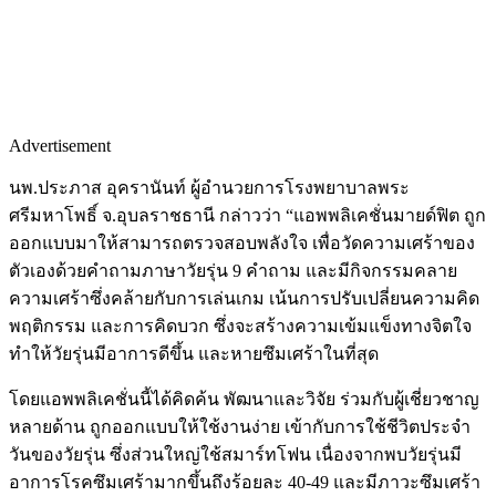
Advertisement
นพ.ประภาส อุครานันท์ ผู้อำนวยการโรงพยาบาลพระ
ศรีมหาโพธิ์ จ.อุบลราชธานี กล่าวว่า “แอพพลิเคชั่นมายด์ฟิต ถูก
ออกแบบมาให้สามารถตรวจสอบพลังใจ เพื่อวัดความเศร้าของ
ตัวเองด้วยคำถามภาษาวัยรุ่น 9 คำถาม และมีกิจกรรมคลาย
ความเศร้าซึ่งคล้ายกับการเล่นเกม เน้นการปรับเปลี่ยนความคิด
พฤติกรรม และการคิดบวก ซึ่งจะสร้างความเข้มแข็งทางจิตใจ
ทำให้วัยรุ่นมีอาการดีขึ้น และหายซึมเศร้าในที่สุด
โดยแอพพลิเคชั่นนี้ได้คิดค้น พัฒนาและวิจัย ร่วมกับผู้เชี่ยวชาญ
หลายด้าน ถูกออกแบบให้ใช้งานง่าย เข้ากับการใช้ชีวิตประจำ
วันของวัยรุ่น ซึ่งส่วนใหญ่ใช้สมาร์ทโฟน เนื่องจากพบวัยรุ่นมี
อาการโรคซึมเศร้ามากขึ้นถึงร้อยละ 40-49 และมีภาวะซึมเศร้า