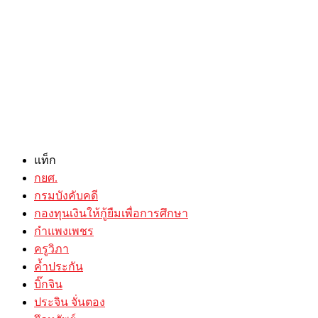
แท็ก
กยศ.
กรมบังคับคดี
กองทุนเงินให้กู้ยืมเพื่อการศึกษา
กำแพงเพชร
ครูวิภา
ค้ำประกัน
บิ๊กจิน
ประจิน จั่นตอง