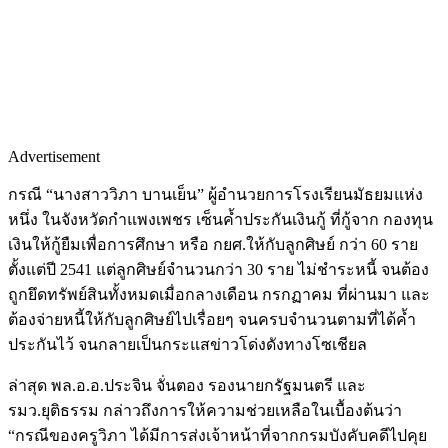
Advertisement
กรณี “นางสาววิภา บานเย็น” ผู้อำนวยการโรงเรียนมัธยมแห่ง
หนึ่ง ในจังหวัดกำแพงเพชร เซ็นค้ำประกันเงินกู้ ที่กู้จาก กองทุน
เงินให้กู้ยืมเพื่อการศึกษา หรือ กยศ.ให้กับลูกศิษย์ กว่า 60 ราย
ตั้งแต่ปี 2541 แต่ลูกศิษย์จำนวนกว่า 30 ราย ไม่ชำระหนี้ จนต้อง
ถูกยึดทรัพย์สินทั้งหมดเมื่อกลางเดือน กรกฏาคม ที่ผ่านมา และ
ต้องจ่ายหนี้ให้กับลูกศิษย์ไปเรื่อยๆ จนครบจำนวนตามที่ได้ค้ำ
ประกันไว้ จนกลายเป็นกระแสข่าวโด่งดังทางโซเชียล
ล่าสุด พล.อ.อ.ประจิน จั่นตอง รองนายกรัฐมนตรี และ
รมว.ยุติธรรม กล่าวถึงการให้ความช่วยเหลือในเบื้องต้นว่า
“กรณีของครูวิภา ได้มีการส่งเจ้าหน้าที่จากกรมบังคับคดีไปคุย