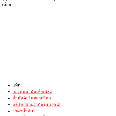
เชียล
แท็ก
กองทุนน้ำมันเชื้อเพลิง
น้ำมันดิบในตลาดโลก
บริษัท ปตท.จำกัด (มหาชน)
ราคาน้ำมัน