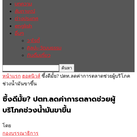
บทความ
สัมภาษณ์
ต่างประเทศ
english
อื่นๆ
วาไรตี้
ศิลปะ-วัฒนธรรม
กินดื่มเที่ยว
หน้าแรก
ฮอตนิวส์
ซึ้งดีมั้ย? ปตท.ลดค่าการตลาดช่วยผู้บริโภค
ช่วงน้ำมันขาขึ้น
ซึ้งดีมั้ย? ปตท.ลดค่าการตลาดช่วยผู้
บริโภคช่วงน้ำมันขาขึ้น
โดย
กองบรรณาธิการ