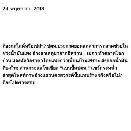
-
24 พฤษภาคม 2018
ต้องกดไลค์หรือเปล่า? ปตท.ประกาศยอดลดค่าการตลาดช่วยใน
ช่วงน้ำมันแพง อ้างสาเหตุมาจากอิหร่าน – เมกา ทำตลาดโลก
ป่วน แจงพัลวัลราคาไทยแพงกว่าเพื่อนบ้านเพราะ ส่งออกน้ำมัน
ดิบ-ก๊าซ ส่วนกระแสโซเชียล “แบนปั๊มปตท.” แชร์กระหน่ำ
ล่าสุดโพสต์ภาพอ้างแถวนครสวรรค์ปั๊มแทบร้าง จริงหรือไม่?
ต้องไปตรวจสอบ