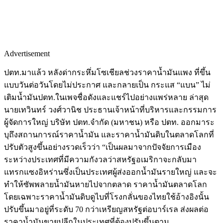
Advertisement
ปตท.มาแล้ว หลังด่ากระหึ่มโซเชียลช่วงราคาน้ำมันแพง ที่ขึ้น
แบบวันต่อวันโดยไม่ประกาศ และกลายเป็น กระแส “แบน” ไม่
เติมน้ำมันปตท.ในเพจชื่อดังและแชร์ไปอย่างแพร่หลาย ล่าสุด
นายเทวินทร์ วงศ์วานิช ประธานเจ้าหน้าที่บริหารและกรรมการ
ผู้จัดการใหญ่ บริษัท ปตท.จำกัด (มหาชน) หรือ ปตท. ออกมาระ
บุถึงสถานการณ์ราคาน้ำมัน และราคาน้ำมันดิบในตลาดโลกที่
ปรับตัวสูงขึ้นอย่างรวดเร็วว่า “เป็นผลมาจากปัจจัยการเมือง
ระหว่างประเทศที่มีความกังวลว่าสหรัฐอเมริกาจะกลับมา
แทรกแซงอิหร่านซึ่งเป็นประเทศผู้ส่งออกน้ำมันรายใหญ่ และจะ
ทำให้ซัพพลายน้ำมันหายไปจากตลาด ราคาน้ำมันตลาดโลก
โดยเฉพาะราคาน้ำมันดิบดูไบที่โรงกลั่นของไทยใช้อ้างอิงนั้น
ปรับขึ้นมาอยู่ที่ระดับ 70 กว่าเหรียญสหรัฐต่อบาร์เรล ส่งผลต่อ
ราคาน้ำมันขายปลีกในประเทศที่ต้องปรับขึ้นตาม