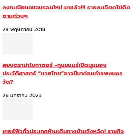
ลงทะเบียนคนจนรอบใหม่ มาแล้ว!!! รายละเอียดไปติด
ตามด่วนๆ
29 พฤษภาคม 2018
สยบดราม่าโบกาตอร์ -กุนขแมร์เปิดมุมมอง
ประวัติศาสตร์ “มวยไทย”อาจมีมาก่อนกำแพงนคร
วัด?
26 มกราคม 2023
เคอร์ฟิวทั่วประเทศห้ามเดินทางข้ามจังหวัด! ราชกิจ