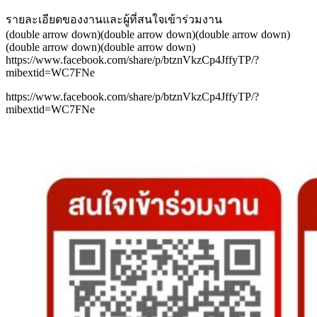
รายละเอียดของงานและผู้ที่สนใจเข้าร่วมงาน
(double arrow down)(double arrow down)(double arrow down)
(double arrow down)(double arrow down)
https://www.facebook.com/share/p/btznVkzCp4JffyTP/?
mibextid=WC7FNe
https://www.facebook.com/share/p/btznVkzCp4JffyTP/?
mibextid=WC7FNe