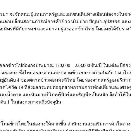
่า กรมฯ จะจัดคณะผู้แทนภาครัฐและเอกชนเดินทางเยือนฮ่องกงในช
อแลกเปลี่ยนสถานการณ์การค้าข้าว นโยบาย ปัญหา-อุปสรรค และแน
็นพันธมิตรที่ดีกับกรมฯ และสมาคมผู้ส่งออกข้าวไทย โดยเคยได้รับราง
ออกข้าวไปฮ่องกงประมาณ 170,000 – 223,000 ตัน/ปี ในแต่ละปีฮ่อ
องฮ่องกง ซึ่งไทยครองส่วนแบ่งตลาดข้าวฮ่องกงเป็นอันดับ 1 มาโดย
่อันดับ 4 ของตลาดข้าวหอมมะลิไทย โดยรองจากสหรัฐอเมริกา เซเนกัล 
โควิด-19 ที่ส่งผลกระทบต่ออุตสาหกรรมการท่องเที่ยวและเศรษ
ละน้ำตาล และหันมาบริโภคคีนัวร์และธัญพืชเป็นหลัก จึงทำให้ใน
ับ 1 ในฮ่องกงมาจนถึงปัจจุบัน
รบริโภคข้าวไทยในฮ่องกงให้มากขึ้น สำนักงานส่งเสริมการค้าในต่า