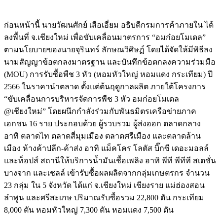
ก่อนหน้านี้ นายวัฒนศักย์ เสือเอี่ยม อธิบดีกรมการค้าภายใน ได้
ลงพื้นที่ จ.เชียงใหม่ เพื่อขับเคลื่อนมาตรการ “อมก๋อยโมเดล”
ตามนโยบายของนายจุรินทร์ ลักษณวิศิษฏ์ โดยได้จัดให้มีพิธีลง
นามสัญญาข้อตกลงมาตรฐาน และบันทึกข้อตกลงความร่วมมือ
(MOU) การรับซื้อพืช 3 หัว (หอมหัวใหญ่ หอมแดง กระเทียม) ปี
2566 ในราคานำตลาด ตั้งแต่ต้นฤดูกาลผลิต ภายใต้โครงการ
“ขับเคลื่อนการบริหารจัดการพืช 3 หัว อมก๋อยโมเดล
@เชียงใหม่” โดยผนึกกำลังร่วมกับพันธมิตรเครือข่ายภาค
เอกชน 16 ราย ประกอบด้วย ผู้รวบรวม ผู้ส่งออก ตลาดกลาง
อาทิ ตลาดไท ตลาดสี่มุมเมือง ตลาดศรีเมือง และตลาดล้าน
เมือง ห้างค้าปลีก-ค้าส่ง อาทิ แม็คโคร โลตัส บิ๊กซี เดอะมอลล์
และท็อปส์ สถานีให้บริการน้ำมันเชื้อเพลิง อาทิ พีที พีทีที สเตชั่น
บางจาก และเชลล์ เข้ารับซื้อผลผลิตจากกลุ่มเกษตรกร จำนวน
23 กลุ่ม ใน 5 จังหวัด ได้แก่ จ.เชียงใหม่ เชียงราย แม่ฮ่องสอน
ลำพูน และศรีสะเกษ ปริมาณรับซื้อรวม 22,800 ตัน กระเทียม
8,000 ตัน หอมหัวใหญ่ 7,300 ตัน หอมแดง 7,500 ตัน