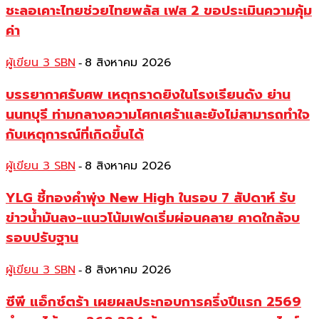
ชะลอเคาะไทยช่วยไทยพลัส เฟส 2 ขอประเมินความคุ้ม
ค่า
ผู้เขียน 3 SBN
8 สิงหาคม 2026
-
บรรยากาศรับศพ เหตุกราดยิงในโรงเรียนดัง ย่าน
นนทบุรี ท่ามกลางความโศกเศร้าและยังไม่สามารถทำใจ
กับเหตุการณ์ที่เกิดขึ้นได้
ผู้เขียน 3 SBN
8 สิงหาคม 2026
-
YLG ชี้ทองคำพุ่ง New High ในรอบ 7 สัปดาห์ รับ
ข่าวน้ำมันลง-แนวโน้มเฟดเริ่มผ่อนคลาย คาดใกล้จบ
รอบปรับฐาน
ผู้เขียน 3 SBN
8 สิงหาคม 2026
-
ซีพี แอ็กซ์ตร้า เผยผลประกอบการครึ่งปีแรก 2569