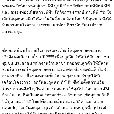
หาดนพรัตน์ธารา-หมู่เกาะพีพี มูลนิธิโลกสีเขียว กลุ่มพิทักษ์ พีพี
และ ชมรมท่องเที่ยวเกาะพีพีฯ จัดกิจกรรม “รักษ์เกาะพีพี ร่วมใจ
เลิกใช้ถุงพลาสติก” เนื่องในวันสิ่งแวดล้อมโลก 5 มิถุนายน ซึ่งได้
รับความสนใจจากประชาชน นักท่องเที่ยว นักเรียน เข้าร่วม
อย่างอบอุ่น
ซีพี ออลล์ มีนโยบายในการรณรงค์ลดใช้ถุงพลาสติกอย่าง
จริงจัง ต่อเนื่องมาตั้งแต่ปี 2555 เพื่อปลูกจิตสำนึกให้กับ เยาวชน
ชุมชน ประชาชน พนักงานร้านสาขา ตลอดจนลูกค้า ให้มีส่วน
ร่วมในการลดใช้ถุงพลาสติก ผ่านแนวคิด“ซื้อของชิ้นเล็กไม่รับ
ถุงพลาสติก” “ซื้อของหลายชิ้นใส่รวมถุง” และล่าสุดได้ขับ
เคลื่อนโครงการ “ลดวันละถุง คุณทำได้” ซึ่งนับตั้งแต่วันเริ่ม
โครงการจนถึงปัจจุบัน สามารถลดการใช้ถุงไปได้มากกว่า 424
ล้านใบ และคิดเป็นยอดบริจาคกว่า 84 ล้านบาท (ข้อมูล ณ วันที่
1 มิถุนายน 2562) โดยได้ส่งมอบเงินจำนวน 57 ล้านบาท จาก
แคมเปญ “ลดวันละถุง…คุณทำได้ เฟส 1สมทบทุนซื้ออุปกรณ์