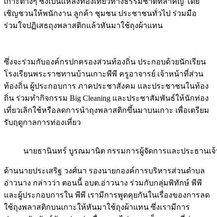
เกาะต่างๆ ซึ่งเป็นแหล่งท่องเที่ยวทางธรรมชาติที่สำคัญ โดย
เชิญชวนให้พนักงาน ลูกค้า ชุมชน ประชาชนทั่วไป ร่วมมือ
ร่วมใจปฏิเสธถุงพลาสติกแล้วหันมาใช้ถุงผ้าแทน
ซึ่งจะร่วมกับองค์กรปกครองส่วนท้องถิ่น ประกอบด้วยนักเรียน
โรงเรียนพระราชทานบ้านเกาะพีพี ครูอาจารย์ เจ้าหน้าที่ส่วน
ท้องถิ่น ผู้ประกอบการ ภาคประชาสังคม และประชาชนในท้อง
ถิ่น ร่วมทำกิจกรรม Big Cleaning และประชาสัมพันธ์ให้นักท่อง
เที่ยวเลิกใช้หรือลดการนำถุงพลาสติกขึ้นมาบนเกาะ เพื่อเตรียม
รับฤดูกาลการท่องเที่ยว
นายธานินทร์ บูรณมานิต กรรมการผู้จัดการและประธานเจ้าห
ด้านนายประเสริฐ วงศ์นา รองนายกองค์การบริหารส่วนตำบล
อ่าวนาง กล่าวว่า ตอนนี้ อบต.อ่าวนาง ร่วมกับกลุ่มพิทักษ์ พีพี
และผู้ประกอบการใน พีพี เรามีการพูดคุยกันในเรื่องของการลด
ใช้ถุงพลาสติกบนเกาะให้หันมาใช้ถุงผ้าแทน ซึ่งเรามีการ