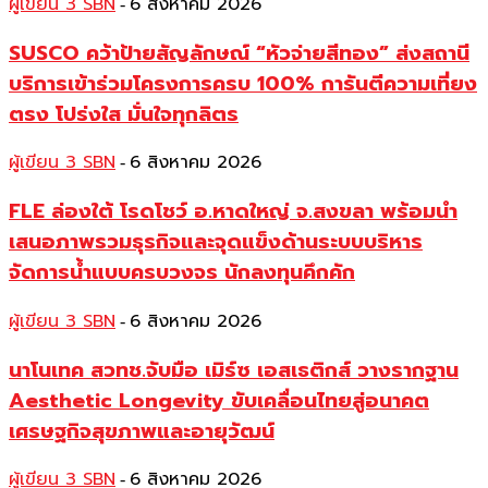
ผู้เขียน 3 SBN
6 สิงหาคม 2026
-
SUSCO คว้าป้ายสัญลักษณ์ “หัวจ่ายสีทอง” ส่งสถานี
บริการเข้าร่วมโครงการครบ 100% การันตีความเที่ยง
ตรง โปร่งใส มั่นใจทุกลิตร
ผู้เขียน 3 SBN
6 สิงหาคม 2026
-
FLE ล่องใต้ โรดโชว์ อ.หาดใหญ่ จ.สงขลา พร้อมนำ
เสนอภาพรวมธุรกิจและจุดแข็งด้านระบบบริหาร
จัดการน้ำแบบครบวงจร นักลงทุนคึกคัก
ผู้เขียน 3 SBN
6 สิงหาคม 2026
-
นาโนเทค สวทช.จับมือ เมิร์ซ เอสเธติกส์ วางรากฐาน
Aesthetic Longevity ขับเคลื่อนไทยสู่อนาคต
เศรษฐกิจสุขภาพและอายุวัฒน์
ผู้เขียน 3 SBN
6 สิงหาคม 2026
-