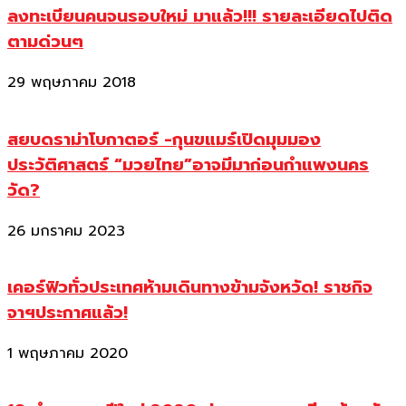
ลงทะเบียนคนจนรอบใหม่ มาแล้ว!!! รายละเอียดไปติด
ตามด่วนๆ
29 พฤษภาคม 2018
สยบดราม่าโบกาตอร์ -กุนขแมร์เปิดมุมมอง
ประวัติศาสตร์ “มวยไทย”อาจมีมาก่อนกำแพงนคร
วัด?
26 มกราคม 2023
เคอร์ฟิวทั่วประเทศห้ามเดินทางข้ามจังหวัด! ราชกิจ
จาฯประกาศแล้ว!
1 พฤษภาคม 2020