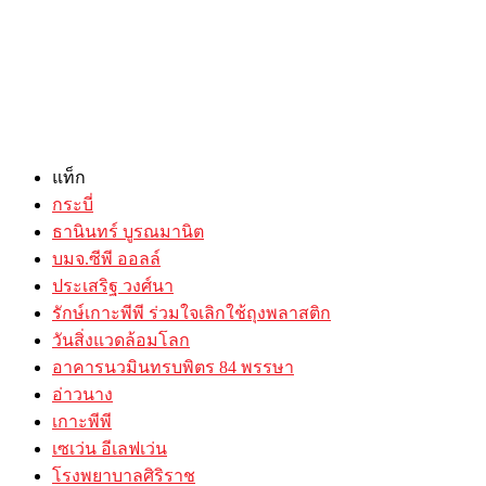
แท็ก
กระบี่
ธานินทร์ บูรณมานิต
บมจ.ซีพี ออลล์
ประเสริฐ วงศ์นา
รักษ์เกาะพีพี ร่วมใจเลิกใช้ถุงพลาสติก
วันสิ่งแวดล้อมโลก
อาคารนวมินทรบพิตร 84 พรรษา
อ่าวนาง
เกาะพีพี
เซเว่น อีเลฟเว่น
โรงพยาบาลศิริราช