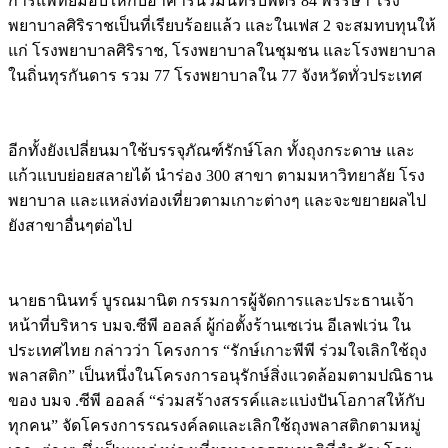
การแพทย์มอบให้กับอาคารนวมินทรบพิตร 84 พรรษา โรง
พยาบาลศิริราชเป็นที่เรียบร้อยแล้ว และในเฟส 2 จะสมทบทุนให้
แก่ โรงพยาบาลศิริราช, โรงพยาบาลในชุมชน และโรงพยาบาล
ในถิ่นทุรกันดาร รวม 77 โรงพยาบาลใน 77 จังหวัดทั่วประเทศ
อีกทั้งยังเปลี่ยนมาใช้บรรจุภัณฑ์รักษ์โลก ทั้งถุงกระดาษ และ
แก้วแบบย่อยสลายได้ นำร่อง 300 สาขา ตามมหาวิทยาลัย โรง
พยาบาล และแหล่งท่องเที่ยวตามเกาะต่างๆ และจะขยายผลไป
ยังสาขาอื่นๆต่อไป
นายธานินทร์ บูรณมานิต กรรมการผู้จัดการและประธานเจ้า
หน้าที่บริหาร บมจ.ซีพี ออลล์ ผู้ก่อตั้งร้านเซเว่น อีเลฟเว่น ใน
ประเทศไทย กล่าวว่า โครงการ “รักษ์เกาะพีพี ร่วมใจเลิกใช้ถุง
พลาสติก” เป็นหนึ่งในโครงการอนุรักษ์สิ่งแวดล้อมตามปณิธาน
ของ บมจ .ซีพี ออลล์ “ร่วมสร้างสรรค์และแบ่งปันโอกาสให้กับ
ทุกคน” จัดโครงการรณรงค์ลดและเลิกใช้ถุงพลาสติกตามหมู่